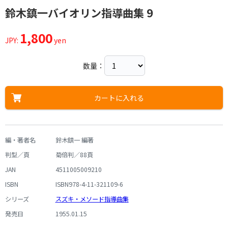
鈴木鎮一バイオリン指導曲集 9
1,800
JPY:
yen
数量：
カートに入れる
編・著者名
鈴木鎮一 編著
判型／頁
菊倍判／88頁
JAN
4511005009210
ISBN
ISBN978-4-11-321109-6
シリーズ
スズキ・メソード指導曲集
発売日
1955.01.15