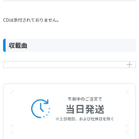
CDは添付されておりません。
収載曲
ヴァイオリン協奏曲 第5番 イ長調（トルコ風）K.219
Cocerto A-major (Turkish) K.219
作曲者：
モーツァルト，ヴォルフガング・アマデウス
Mozart，Wolfgang Amadeus