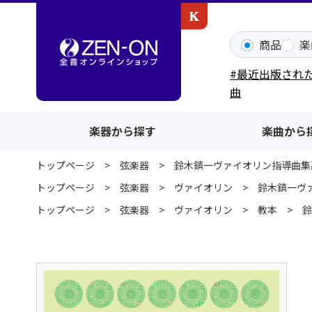
カワイ出版ONLINE
商品
楽
#最近出版され
曲
楽器から探す
楽曲から
トップページ
弦楽器
鈴木鎮一ヴァイオリン指導曲集
トップページ
弦楽器
ヴァイオリン
鈴木鎮一ヴ
トップページ
弦楽器
ヴァイオリン
教本
鈴