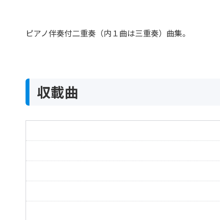
ピアノ伴奏付二重奏（内１曲は三重奏）曲集。
収載曲
アリア
Aria in G
アレグロ
Allegro
アレグロ 2
Allegro
メヌエット
Minuet
メヌエット 2