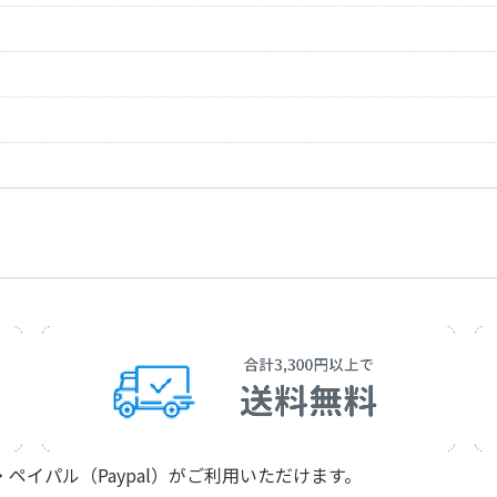
Schumann，Robe
6
作曲者：
シューマン，ロベ
Schumann，Robe
章「メヌエット」
作曲者：
ベートーヴェン，
Beethoven，Ludw
「メヌエット」(2)
作曲者：
ベートーヴェン，
Beethoven，Ludw
作曲者：
モーツァルト，ヴ
Mozart，Wolfgan
イパル（Paypal）がご利用いただけます。