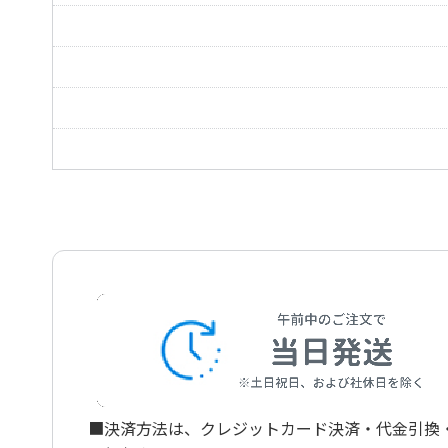
Album fur die Jugend Armes Waisenkind Op.68-6
ユーゲント・アルバム「6.あわれな孤児」Op.68-
Album fur die Jugend Armes Waisenkind Op.68-6
ピアノソナタ 第20番 ト長調 Op.49-2 第2楽
Minuet (Piano-Sonata 20 Op.49-2)
ピアノソナタ 第20番 ト長調 Op.49-2 第2楽章
Minuet (Piano-Sonata 20 Op.49-2)
3つのヴァイオリンのためのメヌエット
Minuet for three Violins
■決済方法は、クレジットカード決済・代金引換・ペ