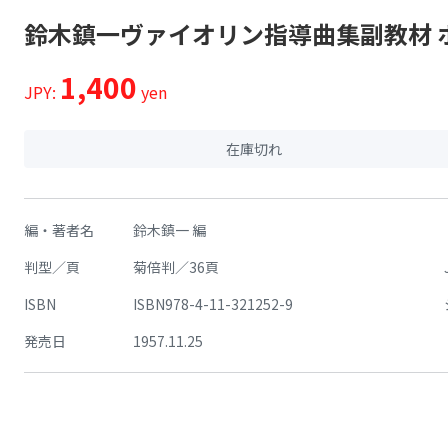
鈴木鎮一ヴァイオリン指導曲集副教材 
1,400
JPY:
yen
在庫切れ
編・著者名
鈴木鎮一 編
判型／頁
菊倍判／36頁
ISBN
ISBN978-4-11-321252-9
発売日
1957.11.25