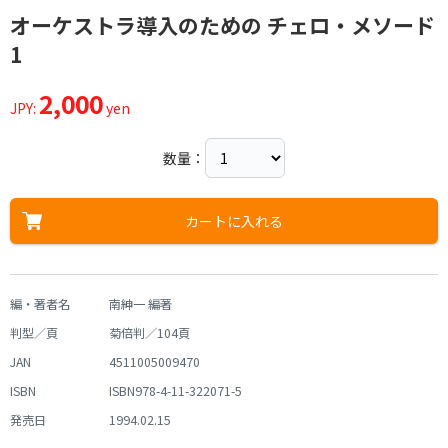
オーケストラ導入のための チェロ・メソード
1
2,000
JPY:
yen
数量：
カートに入れる
編・著者名
南紳一 編著
判型／頁
菊倍判／104頁
JAN
4511005009470
ISBN
ISBN978-4-11-322071-5
発売日
1994.02.15