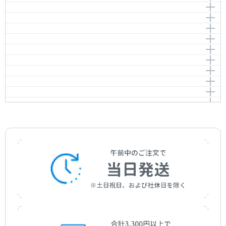
君が代
Ghys，Henry
作曲者：
草川 信
作曲者：
-
十人のインディアン
Kusakawa，Shin
Traditional
作曲者：
林 広守
ロング・ロング・アゴー（久しき昔）
Ten little Indians
Hayashi，Hiromori
アビニョンの橋の上で
Long Long Ago
作曲者：
-
花
Avignon Bridge
Traditional
作曲者：
ベイリー，トーマス・ヘインズ
交響曲 第9番（合唱付）Op.125 第4楽章（喜びの歌）よ
Hana (Sumida River)
Bayly，Thomas Haynes
作曲者：
-
り抜粋
大きな栗の木の下で
Traditional
作曲者：
滝 廉太郎
Symphonie 9 (Choral) Op.125 4.Movement (Song of
さくらさくら
Taki，Rentarou
作曲者：
-
Joy)
メリーさんのひつじ
Sakura，Sakura (Cherry Blossoms)
Traditional
ロンドン橋
Mary had a little lamb
作曲者：
ベートーヴェン，ルートヴィヒ・ヴァン
作曲者：
-
大きな古時計
Beethoven，Ludwig van
Traditional
作曲者：
-
作曲者：
-
エーデルワイス（「サウンド・オブ・ミュージック」よ
Traditional
Traditional
作曲者：
ワーク，ヘンリー・クレイ
り）
川はよんでる
Work，Henry Clay
Edelweiss
一週間
L'eau vive
アニー・ローリー
作曲者：
ロジャース，リチャード
作曲者：
-
作曲者：
ベアール，ギイ
アイネ・クライネ・ナハトムジーク K.525 第1楽章「ア
Annie Laurie
Rodgers，Richard
Traditional
Beart，Guy
レグロ」（パート譜）
作曲者：
スコット，レディ・ジョン・ダグラス
Eine kleine Nachtmusik K.525 (1st Movement)
Scott，Lady john douglas
作曲者：
モーツァルト，ヴォルフガング・アマデウス
Mozart，Wolfgang Amadeus