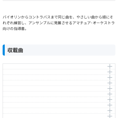
バイオリンからコントラバスまで同じ曲を、やさしい曲から順にそ
れぞれ練習し、アンサンブルに発展させるアマチュア･オーケストラ
向けの指導書。
収載曲
きらきら星
チューリップ
Twinkle，twinkle，little star
ちょうちょう
作曲者：
井上武士
作曲者：
-
かえるの合唱
Butterflies (Lightly Row)
Inoue，Takeshi
Traditional
むすんでひらいて（見わたせば）
作曲者：
-
作曲者：
-
どんぐりころころ
Go tell aunt Rhody
Traditional
Traditional
アマリリス
作曲者：
梁田 貞
作曲者：
ルソー，ジャン＝ジャック
小ぎつね
Amaryllis
Yanada，Tadashi
Rousseau，Jean-Jacques
夕やけ小やけ
Song of the Wind
作曲者：
ギース，ヘンリー