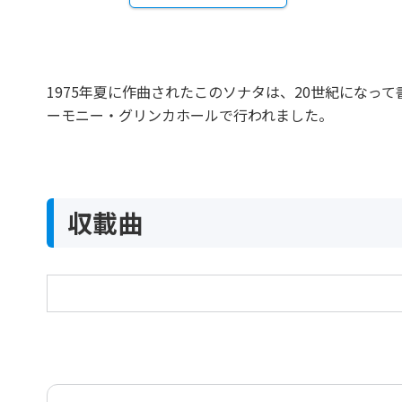
1975年夏に作曲されたこのソナタは、20世紀にな
ーモニー・グリンカホールで行われました。
収載曲
ヴィオラ・ソナタ Op.147
Sonata for Viola and Piano Op.147