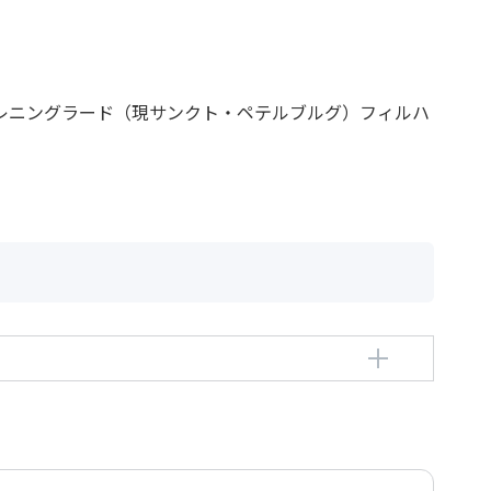
月レニングラード（現サンクト・ペテルブルグ）フィルハ
チ，ドミートリイ
itrii