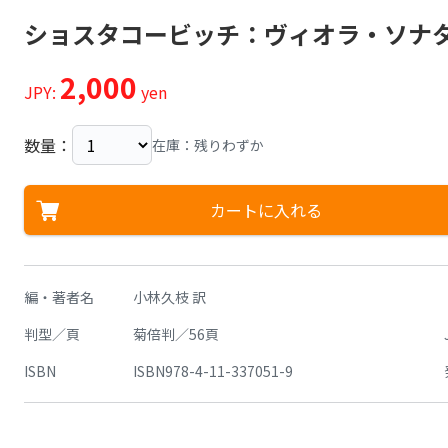
ショスタコービッチ：ヴィオラ・ソナタ 
2,000
JPY:
yen
数量：
在庫：残りわずか
カートに入れる
編・著者名
小林久枝 訳
判型／頁
菊倍判／56頁
ISBN
ISBN978-4-11-337051-9