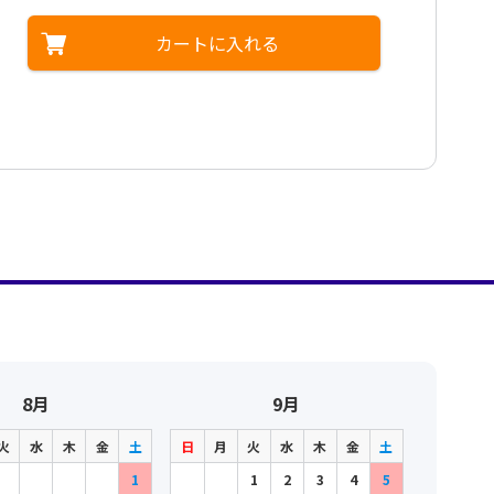
カートに入れる
8月
9月
火
水
木
金
土
日
月
火
水
木
金
土
1
1
2
3
4
5