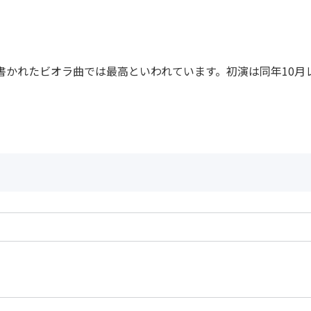
って書かれたビオラ曲では最高といわれています。初演は同年10
作曲者：
ショスタコーヴィ
Shostakovich，Dm