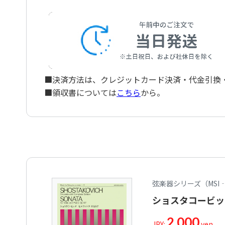
■決済方法は、クレジットカード決済・代金引換・ペ
■領収書については
こちら
から。
弦楽器シリーズ（MSI‐
ショスタコービッ
2,000
JPY:
yen