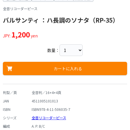
全音リコーダーピース
バルサンティ ：ハ長調のソナタ（RP-35）
1,200
JPY:
yen
数量：
カートに入れる
判型／頁
全音判／16+4+4頁
JAN
4511005101013
ISBN
ISBN978-4-11-506035-7
シリーズ
全音リコーダーピース
編成
A. P. B/C