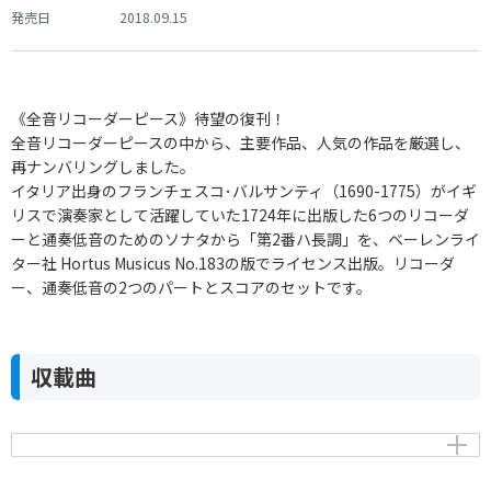
発売日
2018.09.15
《全音リコーダーピース》待望の復刊！
全音リコーダーピースの中から、主要作品、人気の作品を厳選し、
再ナンバリングしました。
イタリア出身のフランチェスコ･バルサンティ（1690-1775）がイギ
リスで演奏家として活躍していた1724年に出版した6つのリコーダ
ーと通奏低音のためのソナタから「第2番ハ長調」を、ベーレンライ
ター社 Hortus Musicus No.183の版でライセンス出版。リコーダ
ー、通奏低音の2つのパートとスコアのセットです。
収載曲
ハ長調のソナタ Op.1-2
Sonata in C Major Op.1-2