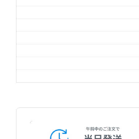
間奏曲（「カヴァレリア・ルスティカーナ」よ
G線上のアリア
アラ・ホーンパイプ（「水上の音楽」より）
交響曲 第1番
パッヘルベルのカノン
行進曲（「くるみ割り人形」より）
ロマンス 第2番