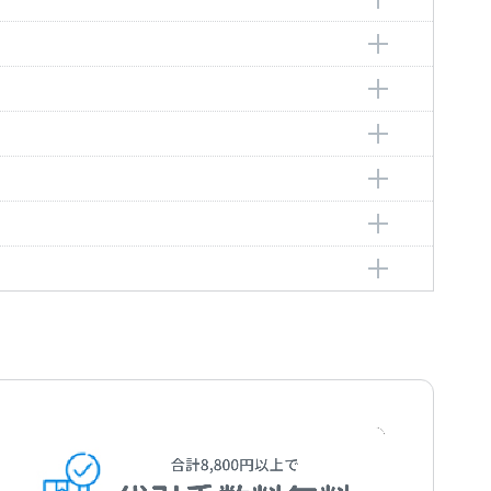
トロ
ゼバスティアン
astian
ク・フリードリヒ
iedrich
ネス
es
ハン
nn
，ピョートル
er
ルートヴィヒ・ヴァン
ig van