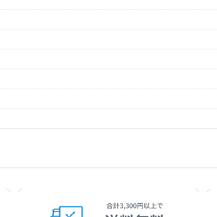
り）
作曲者：
マスカーニ，ピエ
Mascagni，Pietro
作曲者：
バッハ，ヨハン・
Bach，Johann Seb
作曲者：
ヘンデル，ゲオル
Händel，Georg Fr
作曲者：
ブラームス，ヨハ
Brahms，Johann
作曲者：
パッヘルベル，ヨ
Pachelbel，Joha
作曲者：
チャイコフスキー
Tchaikovsky，Pet
作曲者：
ベートーヴェン，
Beethoven，Ludw