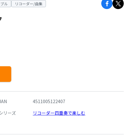
ンブル
リコーダー/曲集
ク
JAN
4511005122407
シリーズ
リコーダー四重奏で楽しむ