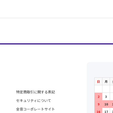
日
月
特定商取引に関する表記
2
3
セキュリティについて
9
10
全音コーポレートサイト
16
17