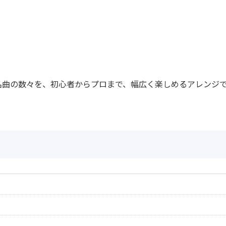
名曲の数々を、初心者からプロまで、幅広く楽しめるアレンジ
作曲者：
エルガー，エドワ
Elgar，Edward
作曲者：
ホルスト，グスタ
Holst，Gustav