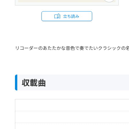
立ち読み
リコーダーのあたたかな音色で奏でたいクラシックの
収載曲
威風堂々
木星（組曲「惑星」より）