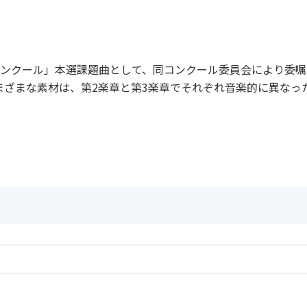
トコンクール」本選課題曲として、同コンクール委員会により委
まざまな素材は、第2楽章と第3楽章でそれぞれ音楽的に異なっ
作曲者：
野平一郎
Nodaira，Ichiro