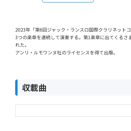
2023年「第6回ジャック・ランスロ国際クラリネッ
3つの楽章を連続して演奏する。第1楽章に出てくるさ
れた。
アンリ・ルモワンヌ社のライセンスを得て出版。
収載曲
3つの変容 クラリネット独奏のための
3 Transfigurations，for Clarinet Solo