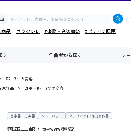
曲
た商品
＃ウクレレ
#楽譜・音楽書祭
#ピティナ課題
探す
作曲者から探す
テー
平一郎：3つの変容
曲家作品
野平一郎：3つの変容
管楽器／打楽器
クラリネット
クラリネット/作曲家作品
野平一郎：3つの変容