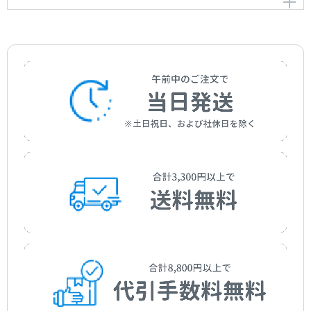
の
ファンタジア アルト･サクソフォンとピアノのための
Fantasia, for Saxophone (B flat) and Piano, Op.630
Fantasia, for Saxophone (E flat) and Piano, Op.630
作曲者：
ヴィラ＝ロボス，エイトル
作曲者：
ヴィラ＝ロボス，エイトル
Villa-Lobos，Heitor
Villa-Lobos，Heitor
編曲者：
須川展也
Sugawa, Nobuya