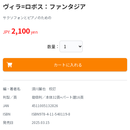
ヴィラ=ロボス：ファンタジア
サクソフォンとピアノのための
2,100
JPY:
yen
数量：
カートに入れる
編・著者名
須川展也 校訂
判型／頁
菊倍判／本体32頁+パート譜16頁
JAN
4511005132826
ISBN
ISBN978-4-11-540119-8
発売日
2025.03.15