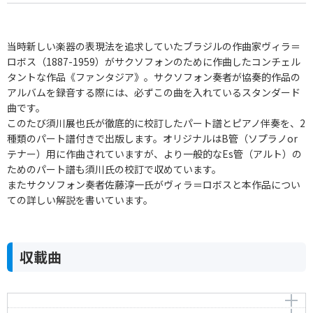
当時新しい楽器の表現法を追求していたブラジルの作曲家ヴィラ＝
ロボス（1887-1959）がサクソフォンのために作曲したコンチェル
タントな作品《ファンタジア》。サクソフォン奏者が協奏的作品の
アルバムを録音する際には、必ずこの曲を入れているスタンダード
曲です。
このたび須川展也氏が徹底的に校訂したパート譜とピアノ伴奏を、2
種類のパート譜付きで出版します。オリジナルはB管（ソプラノor
テナー）用に作曲されていますが、より一般的なEs管（アルト）の
ためのパート譜も須川氏の校訂で収めています。
またサクソフォン奏者佐藤淳一氏がヴィラ＝ロボスと本作品につい
ての詳しい解説を書いています。
収載曲
ファンタジア ソプラノ・サクソフォンとピアノのため