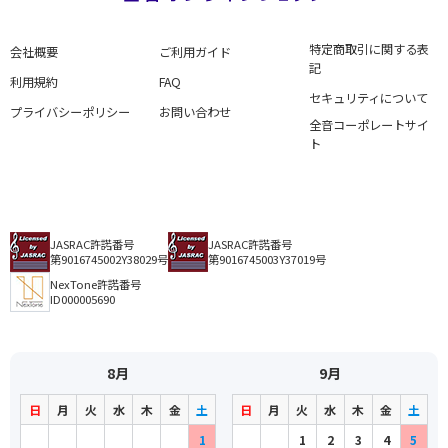
特定商取引に関する表
会社概要
ご利用ガイド
記
利用規約
FAQ
セキュリティについて
プライバシーポリシー
お問い合わせ
全音コーポレートサイ
ト
JASRAC許諾番号
JASRAC許諾番号
第9016745002Y38029号
第9016745003Y37019号
NexTone許諾番号
ID000005690
8月
9月
日
月
火
水
木
金
土
日
月
火
水
木
金
土
1
1
2
3
4
5