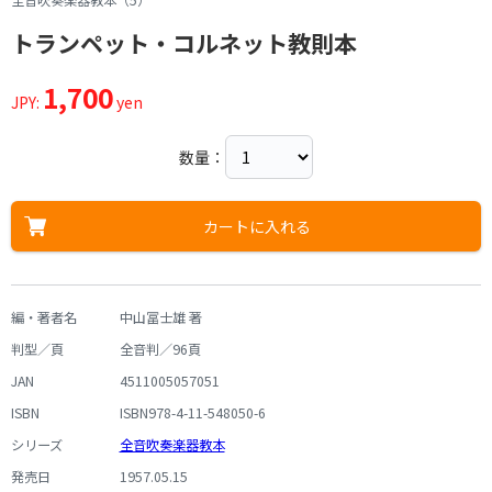
全音吹奏楽器教本（5）
トランペット・コルネット教則本
1,700
JPY:
yen
数量：
カートに入れる
編・著者名
中山冨士雄 著
判型／頁
全音判／96頁
JAN
4511005057051
ISBN
ISBN978-4-11-548050-6
シリーズ
全音吹奏楽器教本
発売日
1957.05.15