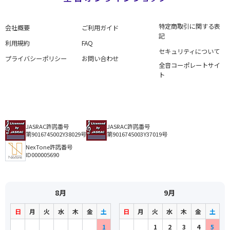
特定商取引に関する表
会社概要
ご利用ガイド
記
利用規約
FAQ
セキュリティについて
プライバシーポリシー
お問い合わせ
全音コーポレートサイ
ト
JASRAC許諾番号
JASRAC許諾番号
第9016745002Y38029号
第9016745003Y37019号
NexTone許諾番号
ID000005690
8月
9月
日
月
火
水
木
金
土
日
月
火
水
木
金
土
1
1
2
3
4
5