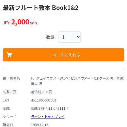
最新フルート教本 Book1&2
2,000
JPY:
yen
数量：
カートに入れる
編・著者名
F．ジェイコブス・W.アイゼンハウアー・C.F.グース 著／杉原
道夫 訳
判型／頁
菊倍判／96頁
JAN
4511005091031
ISBN
ISBN978-4-11-548111-4
シリーズ
ラーン・トゥ・プレイ
発売日
1989.12.15