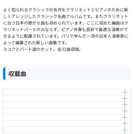
よく知られるクラシックの名作をクラリネットとピアノのために新
しくアレンジしたクラシック名曲アルバムです。またクラリネット
に合う日本の歌が８曲も収められています。ここに収めた編曲はク
ラリネットパートのみならず、ピアノ伴奏も良好で最適な演奏がで
きるように配慮されています。パリで学んだ一流の日本人演奏家に
よって編纂された新しい曲集です。
スコアとパート譜のセット。全31曲収録。
収載曲
G線上のアリア
主よ、人の望みの喜びよ
Pavane Op.50
希望に寄せて Op.32
Flute Solo from “Scaramouche”, Op.71
作曲者：
バッハ，ヨハン・ゼバスティアン
チャルダッシュ
An die Hoffnung Op.32
Bach，Johann Sebastian
作曲者：
バッハ，ヨハン・ゼバスティアン
ヴォカリーズ Op.34-14
Czardas
Bach，Johann Sebastian
作曲者：
ベートーヴェン，ルートヴィヒ・ヴァン
アンダンテ･カンタービレ
Vocalise, Op.34-14
Beethoven，Ludwig van
作曲者：
モンティ，ヴィットーリオ
象（《動物の謝肉祭》より）
Andante cantabile (String Quartet No.1, Op.11: II
Monti，Vittorio