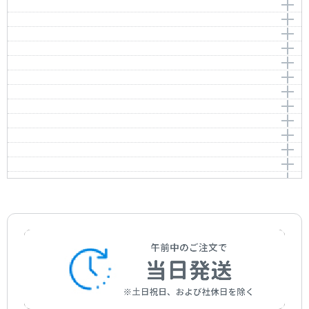
作詞者：
作曲者：
ティートゲ
ラフマニノフ，セルゲイ
movement)
カロ・ミオ・ベン
L'Eléphant (from “Le carnaval des animaux”)
Tiedge
Rachmaninov，Sergei
ため息
Caro mio ben
作曲者：
チャイコフスキー，ピョートル
作曲者：
サン＝サーンス，カミーユ
小品
Soupir
Tchaikovsky，Peter
Saint-Saëns，Camille
作曲者：
ジョルダーニ，ジュゼッペ
ラルゴ
Petite pièce
Giordani，Giuseppe
作曲者：
ドビュッシー，クロード
ジーグ
Largo
Debussy，Claude
作曲者：
ドビュッシー，クロード
ヴォカリーズ･エチュード
Gigue
Debussy，Claude
作詞者：
作曲者：
マラルメ，ステファーヌ
ヘンデル，ゲオルク・フリードリヒ
ハバネラの形式によるヴォカリーズ･エチュード
Vocalise-étude
Mallarme，Stephane
Händel，Georg Friedrich
作曲者：
ヘンデル，ゲオルク・フリードリヒ
早春賦
Vocalise-étude en forme de Habanera
Händel，Georg Friedrich
作曲者：
エマヌエル，モーリス
春の小川
Soshunfu
Emmanuel，Maurice
作曲者：
ラヴェル，モーリス
七夕さま
Haru no ogawa
Ravel，Maurice
作曲者：
中田 章
うみ（うみはひろいな）
Tanabata-sama
Nakada，Akira
作曲者：
岡野貞一
赤とんぼ
Umi
Okano，Teiichi
作曲者：
下総皖一
七つの子
Akatombo
Shimofusa，Kanichi
作曲者：
井上武士
雪
Nanatsunoko
Inoue，Takeshi
作曲者：
山田耕筰
お正月
Yuki
Yamada，Kosaku
作詞者：
作曲者：
林 柳波
本居長世
無言歌集 Op.53-1「海辺で」
Oshogatsu
Hayashi，Ryuha
Motoori，Nagayo
作曲者：
文部省唱歌
すみれ（KV476）
Lieder ohne Worte Op.53-1 “On the beach”
Monbusho-shouka
作曲者：
滝 廉太郎
ミルテの歌より Op.25-1「献呈」
Das Veilchen, KV476
Taki，Rentarou
作曲者：
メンデルスゾーン，バルトルディ・フェリックス
ミルテの歌 Op.25-7「蓮の花」
Widmung (Myrthen, Op.25-1)
Mendelssohn，Bartholdy Felix
作曲者：
モーツァルト，ヴォルフガング・アマデウス
ロマンスと歌 Op.84-4「甲斐なきセレナード」
Die Lotosblume (Myrthen, Op.25-7)
Mozart，Wolfgang Amadeus
作曲者：
シューマン，ロベルト
さあ、もう仲直りしようよ（イタリア歌曲集）
Vergebliches Standchen (5 Romanzen und Gesänge,
Schumann，Robert
作詞者：
作曲者：
J.W.ゲーテ／近藤朔風
シューマン，ロベルト