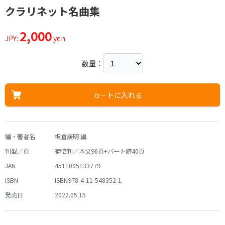
クラリネット名曲集
2,000
JPY:
yen
数量：
カートに入れる
編・著者名
板倉康明 編
判型／頁
菊倍判／本文96頁+パート譜40頁
JAN
4511005133779
ISBN
ISBN978-4-11-548352-1
発売日
2022.05.15