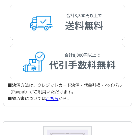
Op,84-4)
夢のあとに（3つの歌 Op.7-1）
Nun lass uns Frieden schliessen (Italiensches
J.W.Goethe/Kondo，Sakufu
Schumann，Robert
Liederbuch -No.8)
川のほとりで（3つの歌 Op.8-1）
Après un rêve (Trois mélodies, Op.7-1)
作曲者：
ブラームス，ヨハネス
ハンガリー舞曲 Op.40
Au bord de l’eau (Trois mélodies, Op.8-1)
Brahms，Johannes
作曲者：
ヴォルフ，フーゴー
作曲者：
フォーレ，ガブリエル
Hungarian Dance Op.40
Wolf，Hugo
Fauré，Gabriel
作詞者：
Traditional／小堀 桂一郎
作曲者：
フォーレ，ガブリエル
Kobori，Keiichiro
Fauré，Gabriel
作詞者：
作詞者不詳／P.ハイゼ
作曲者：
ヴァイネル，レオ
Anon./P.Heyse
Weiner，Leo
作詞者：
S.プリュドム
S.Prudhomme
■決済方法は、クレジットカード決済・代金引換・ペイパル
（Paypal）がご利用いただけます。
■領収書については
こちら
から。