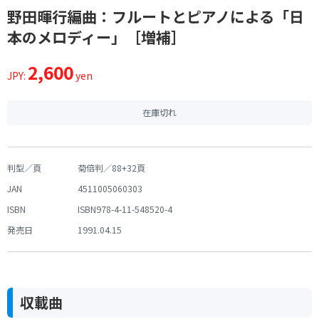
野田暉行編曲：フルートとピアノによる「日
本のメロディー」［増補］
2,600
JPY:
yen
在庫切れ
判型／頁
菊倍判／88+32頁
JAN
4511005060303
ISBN
ISBN978-4-11-548520-4
発売日
1991.04.15
収載曲