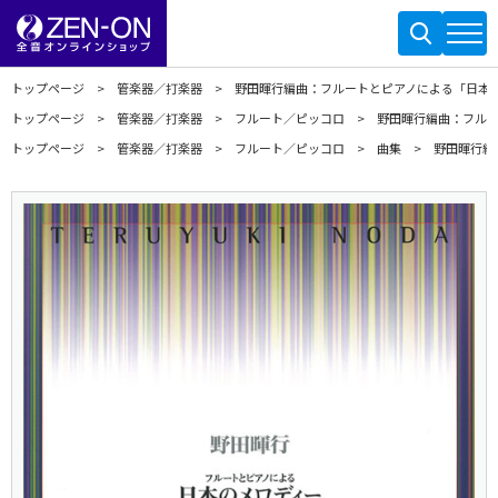
トップページ
管楽器／打楽器
野田暉行編曲：フルートとピアノによる「日本
トップページ
管楽器／打楽器
フルート／ピッコロ
野田暉行編曲：フル
トップページ
管楽器／打楽器
フルート／ピッコロ
曲集
野田暉行編