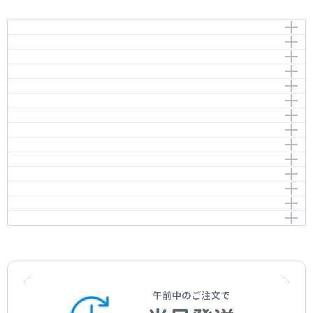
浜辺の歌
朧月夜
Nostalgia on the Beach (Hamabe no Uta)
宵待草
Oboro Zukiyo
作曲者：
成田為三
叱られて
Evening Primrose (Yoimachigusa)
Narita，Tamezo
作曲者：
岡野貞一
中国地方の子守唄
Okano，Teiichi
作曲者：
弘田 龍太郎
作曲者：
多 忠亮
花嫁人形
Hirota，Ryutaro
Ono，Tadasuke
作曲者：
-
城ヶ島の雨
Traditional
作曲者：
杉山 長谷夫
椰子の実
Sugiyama，Haseo
編曲者：
作曲者：
山田耕筰／野田暉行
梁田 貞
里の秋
Coconut (Yashi no Mi)
Yamada，Kosaku/Noda，Teruyuki
Yanada，Tadashi
赤とんぼ
作曲者：
海沼 実
作曲者：
大中寅二
五木の子守唄
Red Dragonfly (Aka-tombo)
Kainuma，Minoru
Onaka，Toraji
赤い靴
作曲者：
-
作曲者：
山田耕筰
通りゃんせ
Traditional
Yamada，Kosaku
作曲者：
本居長世
夕やけ小やけ
Motoori，Nagayo
編曲者：
作曲者：
野田暉行
-
Noda，Teruyuki
Traditional
作曲者：
草川 信
Kusakawa，Shin
編曲者：
野田暉行
Noda，Teruyuki