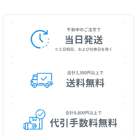
KAI-RYU for six percussionists
作曲者：
福士則夫
Fukushi，Norio