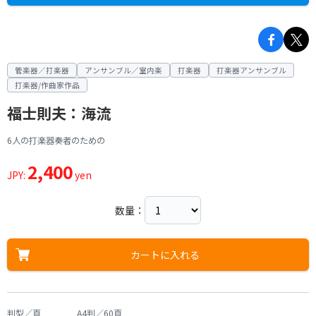
管楽器／打楽器
アンサンブル／室内楽
打楽器
打楽器アンサンブル
打楽器/作曲家作品
福士則夫：海流
6人の打楽器奏者のための
2,400
JPY:
yen
数量：
カートに入れる
判型／頁
A4判／60頁