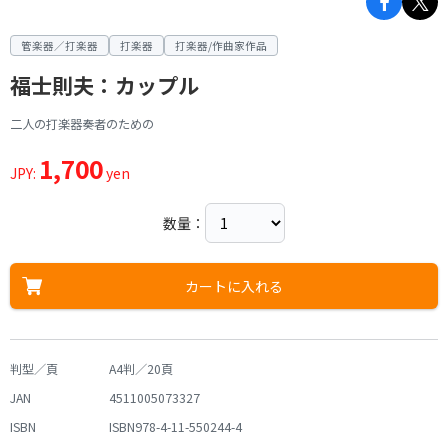
管楽器／打楽器
打楽器
打楽器/作曲家作品
福士則夫：カップル
二人の打楽器奏者のための
1,700
JPY:
yen
数量：
カートに入れる
判型／頁
A4判／20頁
JAN
4511005073327
ISBN
ISBN978-4-11-550244-4