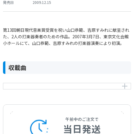
発売日
2009.12.15
第13回朝日現代音楽賞受賞を祝い山口恭範、吉原すみれに献呈され
た、2人の打楽器奏者のための作品。2007年3月7日、東京文化会館
小ホールにて、山口恭範、吉原すみれの打楽器演奏により初演。
収載曲
カップル 二人の打楽器奏者のための
Couple for two Percussionists
作曲者：
福士則夫
Fukushi，Norio