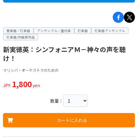
管楽器／打楽器
アンサンブル／室内楽
打楽器
打楽器アンサンブル
打楽器/作曲家作品
新実徳英：シンフォニアＭ－神々の声を聴
け！
マリンバ・オーケストラのための
1,800
JPY:
yen
数量：
カートに入れる