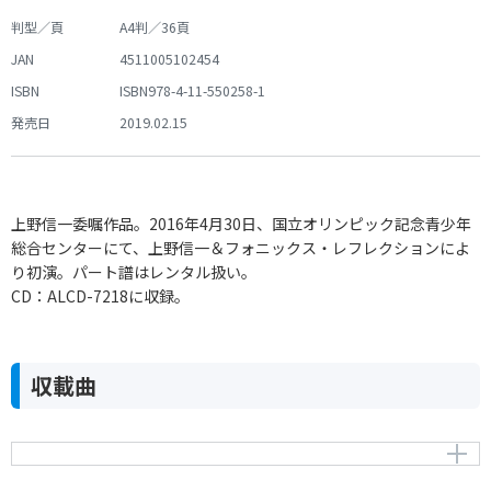
判型／頁
A4判／36頁
JAN
4511005102454
ISBN
ISBN978-4-11-550258-1
発売日
2019.02.15
上野信一委嘱作品。2016年4月30日、国立オリンピック記念青少年
総合センターにて、上野信一＆フォニックス・レフレクションによ
り初演。パート譜はレンタル扱い。
CD：ALCD-7218に収録。
収載曲
シンフォニアM─神々の声を聴け！ マリンバ・オーケ
ストラのための