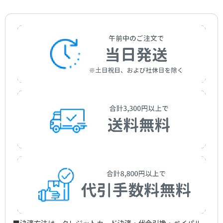
SINFONIA M - Hear the Voices of the Gods! for Marimba
Orchestra
作曲者：
新実徳英
Niimi，Tokuhide