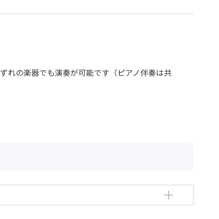
いずれの楽器でも演奏が可能です（ピアノ伴奏は共
ス
編曲者：
須川展也
Sugawa，Nobuya