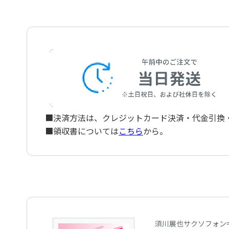
Pavane pour une infante defunte pour tous saxo
■決済方法は、クレジットカード決済・代金引換・ペ
■領収書については
こちら
から。
須川展也サクソフォン=