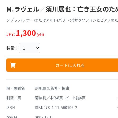
M.ラヴェル／須川展也：亡き王女のた
ソプラノ(テナー)またはアルト(バリトン)サクソフォンとピアノの
1,300
JPY:
yen
数量：
カートに入れる
編・著者名
須川展也 監修・編曲
判型／頁
菊倍判／本体8頁+パート譜4頁
ISBN
ISBN978-4-11-560106-2
発売日
2003.12.15