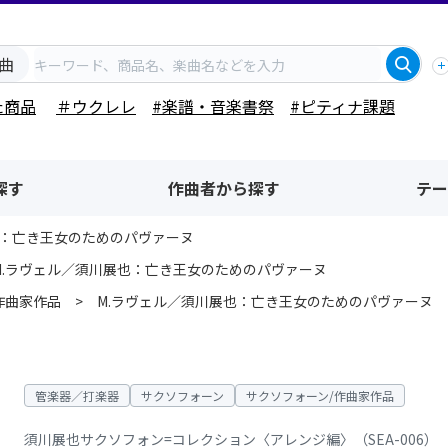
曲
た商品
＃ウクレレ
#楽譜・音楽書祭
#ピティナ課題
探す
作曲者から探す
テー
也：亡き王女のためのパヴァーヌ
M.ラヴェル／須川展也：亡き王女のためのパヴァーヌ
作曲家作品
M.ラヴェル／須川展也：亡き王女のためのパヴァーヌ
管楽器／打楽器
サクソフォーン
サクソフォーン/作曲家作品
須川展也サクソフォン=コレクション〈アレンジ編〉（SEA-006）