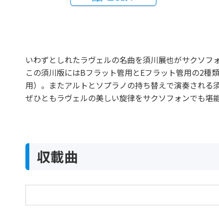
いわずとしれたラヴェルの名曲を須川展也がサクソフ
この須川版にはBフラット管用とEフラット管用の2種
用）。またアルトとソプラノの持ち替えで演奏される須
ぜひともラヴェルの美しい旋律をサクソフォンでも堪
収載曲
亡き王女のためのパヴァーヌ ソプラノ（テナー
ン）サクソフォンとピアノのための