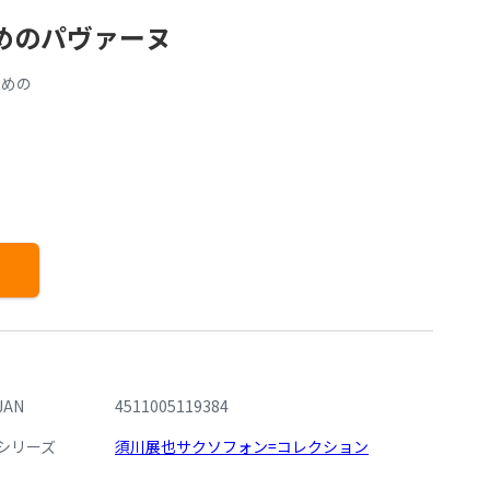
めのパヴァーヌ
ための
JAN
4511005119384
シリーズ
須川展也サクソフォン=コレクション