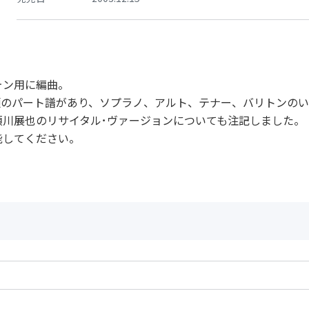
ォン用に編曲。
類のパート譜があり、ソプラノ、アルト、テナー、バリトンの
川展也のリサイタル･ヴァージョンについても注記しました。
能してください。
）またはアルト（バリト
作曲者：
ラヴェル，モーリ
Ravel，Maurice