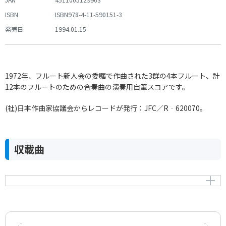
JAN
4511005129963
ISBN
ISBN978-4-11-590151-3
発売日
1994.01.15
1972年、フルート新人会の委嘱で作曲された3群の4本フルート、計
12本のフルートのための合奏曲の演奏用自筆スコアです。
(社)日本作曲家協議会からレコードが発行：JFC／R‐620070。
収載曲
4×3フルート群のために「フラッシュ！」
Flash! for the groups of Flutes in 4×3
作曲者：
池辺 晋一郎
Ikebe，Shinichiro