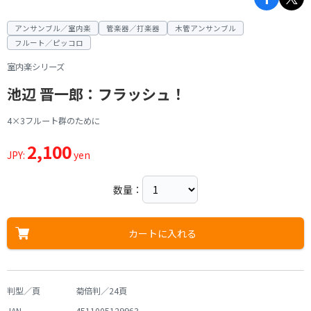
アンサンブル／室内楽
管楽器／打楽器
木管アンサンブル
フルート／ピッコロ
室内楽シリーズ
池辺 晋一郎：フラッシュ！
4×3フルート群のために
2,100
JPY:
yen
数量：
カートに入れる
判型／頁
菊倍判／24頁