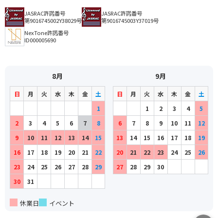
JASRAC許諾番号
JASRAC許諾番号
第9016745002Y38029号
第9016745003Y37019号
NexTone許諾番号
ID000005690
8月
9月
日
月
火
水
木
金
土
日
月
火
水
木
金
土
1
1
2
3
4
5
2
3
4
5
6
7
8
6
7
8
9
10
11
12
9
10
11
12
13
14
15
13
14
15
16
17
18
19
16
17
18
19
20
21
22
20
21
22
23
24
25
26
23
24
25
26
27
28
29
27
28
29
30
30
31
休業日
イベント