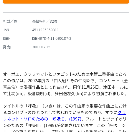
判型／頁
菊倍横判／32頁
JAN
4511005050311
ISBN
ISBN978-4-11-590187-2
発売日
2003.02.15
オーボエ、クラリネットとファゴットのための木管三重奏曲である
この作品は、2002年度の「四人組とその仲間たち」コンサート（全
音主催）の委嘱作品として作曲され、同年11月26日、津田ホールに
て辻功(ob)、板倉康明(cl)、多田逸左久(bn)により初演されました。
タイトルの「呼吸」（いき）は、この作曲家の重要な作曲上におけ
るコンセプトのひとつとして扱われているものであり、すでに
クラ
リネット・ソロのための「呼吸Ｉ」(1997)
、フルートとヴァイオリ
ンのための「呼吸III」(1999)が発表されています。この「呼吸」シ
リーズの第３作目には、「孤独の共存」という副題が付され、それ