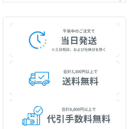
デチューン
Detune
作曲者：
酒井健治
Sakai，Kenji