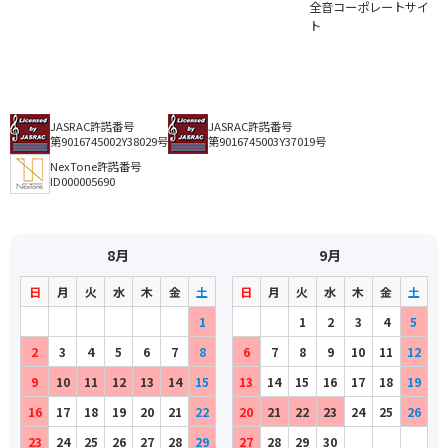
全音コーポレートサイ
ト
JASRAC許諾番号
JASRAC許諾番号
第9016745002Y38029号
第9016745003Y37019号
NexTone許諾番号
ID000005690
8月
9月
日
月
火
水
木
金
土
日
月
火
水
木
金
土
1
1
2
3
4
5
2
3
4
5
6
7
8
6
7
8
9
10
11
12
9
10
11
12
13
14
15
13
14
15
16
17
18
19
16
17
18
19
20
21
22
20
21
22
23
24
25
26
23
24
25
26
27
28
29
27
28
29
30