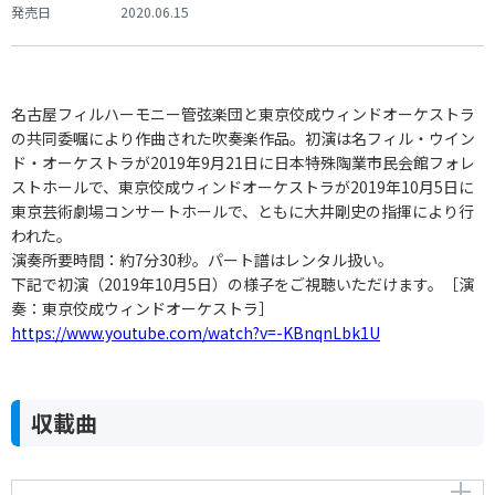
発売日
2020.06.15
名古屋フィルハーモニー管弦楽団と東京佼成ウィンドオーケストラ
の共同委嘱により作曲された吹奏楽作品。初演は名フィル・ウイン
ド・オーケストラが2019年9月21日に日本特殊陶業市民会館フォレ
ストホールで、東京佼成ウィンドオーケストラが2019年10月5日に
東京芸術劇場コンサートホールで、ともに大井剛史の指揮により行
われた。
演奏所要時間：約7分30秒。パート譜はレンタル扱い。
下記で初演（2019年10月5日）の様子をご視聴いただけます。［演
奏：東京佼成ウィンドオーケストラ］
https://www.youtube.com/watch?v=-KBnqnLbk1U
収載曲