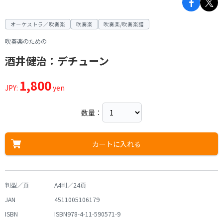
オーケストラ／吹奏楽
吹奏楽
吹奏楽/吹奏楽譜
吹奏楽のための
酒井健治：デチューン
1,800
JPY:
yen
数量：
カートに入れる
判型／頁
A4判／24頁
JAN
4511005106179
ISBN
ISBN978-4-11-590571-9