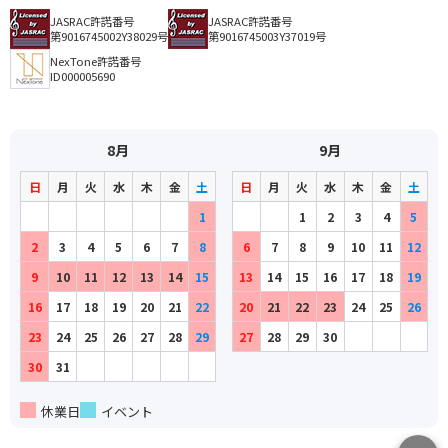
JASRAC許諾番号
JASRAC許諾番号
第9016745002Y38029号
第9016745003Y37019号
NexTone許諾番号
ID000005690
8月
9月
日
月
火
水
木
金
土
日
月
火
水
木
金
土
1
1
2
3
4
5
2
3
4
5
6
7
8
6
7
8
9
10
11
12
9
10
11
12
13
14
15
13
14
15
16
17
18
19
16
17
18
19
20
21
22
20
21
22
23
24
25
26
23
24
25
26
27
28
29
27
28
29
30
30
31
休業日
イベント