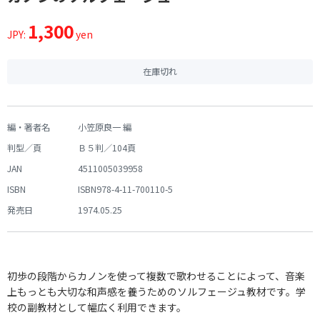
1,300
JPY:
yen
在庫切れ
編・著者名
小笠原良一 編
判型／頁
Ｂ５判／104頁
JAN
4511005039958
ISBN
ISBN978-4-11-700110-5
発売日
1974.05.25
初歩の段階からカノンを使って複数で歌わせることによって、音楽
上もっとも大切な和声感を養うためのソルフェージュ教材です。学
校の副教材として幅広く利用できます。