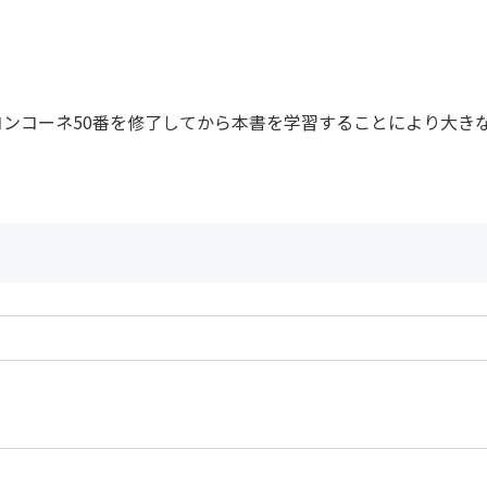
ンコーネ50番を修了してから本書を学習することにより大き
作曲者：
コンコーネ，ジュ
Concone，Giuse