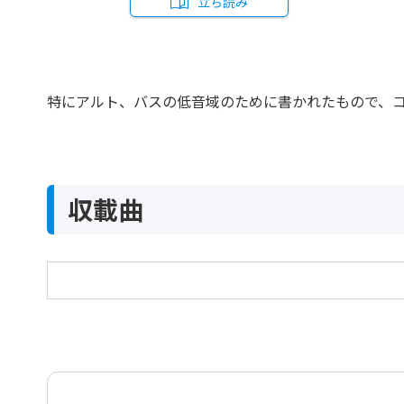
立ち読み
特にアルト、バスの低音域のために書かれたもので、コ
収載曲
コンコーネ 40番 Op.17 低声用
Concone 40 Lessons Op.17 low voice