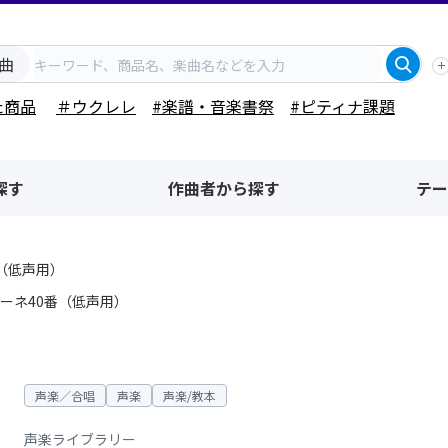
曲
た商品
＃ウクレレ
#楽譜・音楽書祭
#ピティナ課題
探す
作曲者から探す
テー
（低声用）
ーネ40番（低声用）
声楽／合唱
声楽
声楽/教本
声楽ライブラリー