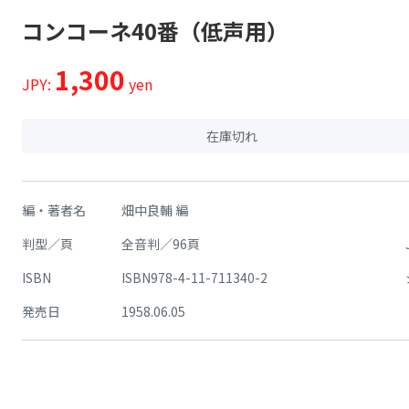
コンコーネ40番（低声用）
1,300
JPY:
yen
在庫切れ
編・著者名
畑中良輔 編
判型／頁
全音判／96頁
ISBN
ISBN978-4-11-711340-2
発売日
1958.06.05