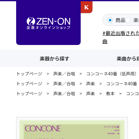
カワイ出版ONLINE
商品
楽
#最近出版され
曲
楽器から探す
楽曲から
トップページ
声楽／合唱
コンコーネ40番（低声用）
トップページ
声楽／合唱
声楽
コンコーネ40番
トップページ
声楽／合唱
声楽
教本
コンコ