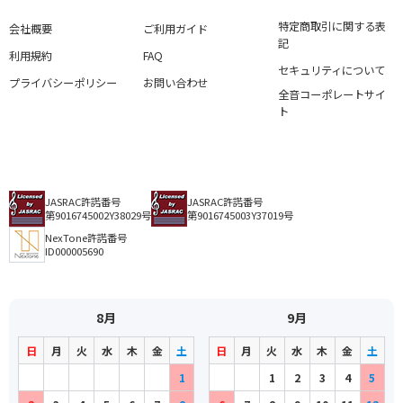
特定商取引に関する表
会社概要
ご利用ガイド
記
利用規約
FAQ
セキュリティについて
プライバシーポリシー
お問い合わせ
全音コーポレートサイ
ト
JASRAC許諾番号
JASRAC許諾番号
第9016745002Y38029号
第9016745003Y37019号
NexTone許諾番号
ID000005690
8月
9月
日
月
火
水
木
金
土
日
月
火
水
木
金
土
1
1
2
3
4
5