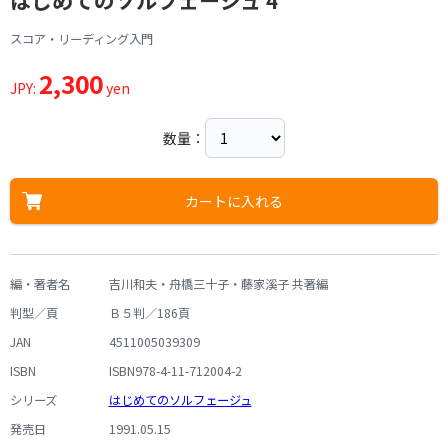
はじめてのソルフェージュ 4
スコア・リーディング入門
2,300
JPY:
yen
数量：
カートに入れる
編・著者名
吉川和夫・舟橋三十子・藤家溪子 共著編
判型／頁
Ｂ５判／186頁
JAN
4511005039309
ISBN
ISBN978-4-11-712004-2
シリーズ
はじめてのソルフェージュ
発売日
1991.05.15