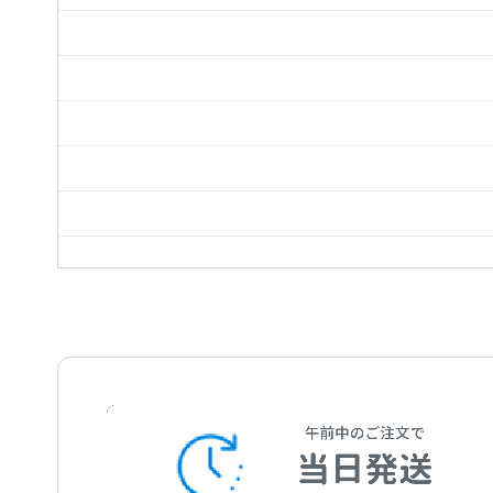
売られた花嫁「よござんすか旦那」
Jak vam pravim，pane Kmotre
売られた花嫁「誰のために花嫁を」
Az uzris，komus kopil nevestu...
売られた花嫁「ああ、悲しいわ！」
Och jaky zal!
ダリボル「また彼じゃなかったか？」
Nebyl to on zas?
ダリボル「私はどうすればよいのか？」
Jak je mi?
リブシェ「私はここに残ろう！」
Ja ale zustanu!
リブシェ「ほら見よ！」
A hle!
二人の未亡人「私は独りで全ての財産を支配し
Samostatne vladnu ja vsemi statky svymi
二人の未亡人「彼と彼女は二人で喜びに向かっ
Odchazeji spolu k radosti!
接吻（口づけ）「彼はどこへ行くの？」
Kam asi jde?
接吻（口づけ）「そしてあなたは私の赤ちゃん
A ty me robe (Ukolebavky)