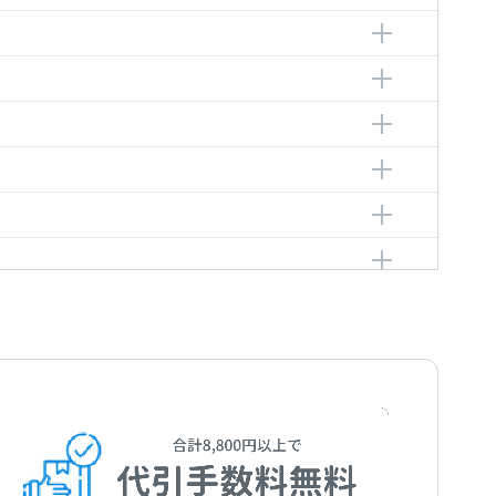
ジハ
h
ジハ
h
ジハ
h
ジハ
h
ジハ
E.シュピンドレル
h
Spindler
ジハ
E.シュピンドレル
h
Spindler
ジハ
E.シュピンドレル
h
Spindler
ジハ
E.シュピンドレル
h
Spindler
ジハ
フェリシアン・マルフィー／エマヌエル・
h
ジハ
フェリシアン・マルフィー／エマヌエル・
.Zungel
h
ジハ
.クラースノホルスカ
.Zungel
h
ohorska