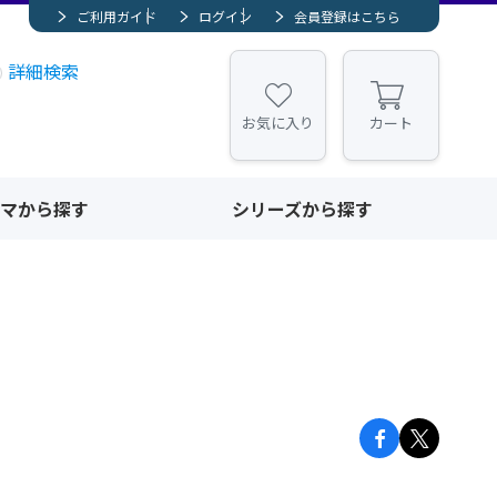
ご利用ガイド
ログイン
会員登録はこちら
詳細検索
お気に入り
カート
マから探す
シリーズから探す