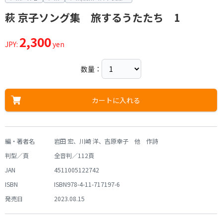
萩 京子ソング集 旅するうたたち 1
2,300
JPY:
yen
数量：
カートに入れる
編・著者名
岩田 宏、川崎 洋、吉原幸子 他 作詩
判型／頁
全音判／112頁
JAN
4511005122742
ISBN
ISBN978-4-11-717197-6
発売日
2023.08.15