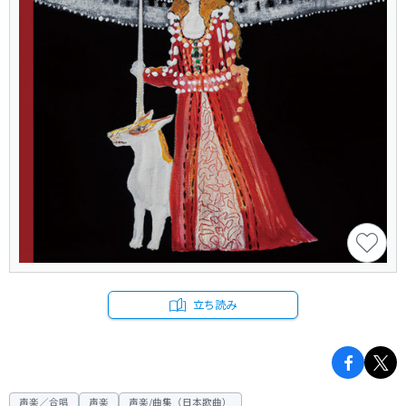
立ち読み
声楽／合唱
声楽
声楽/曲集（日本歌曲）