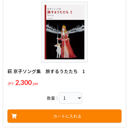
萩 京子ソング集 旅するうたたち 1
2,300
JPY:
yen
数量：
カートに入れる