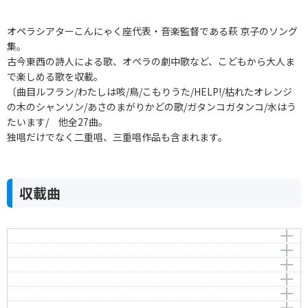
オペラシアターこんにゃく座代表・音楽監督である萩 京子のソング
集。
古今東西の詩人による歌、オペラの劇中歌など、こどもから大人ま
で楽しめる歌を収載。
〔曲目ルフラン/わたしは咳/鳥/こもりうた/HELP!/枯れたオレンジ
の木のシャンソン/あさのまがりかどの歌/ガタンコガタンコ/水はう
たいます/ 他全27曲。
独唱だけでなく二重唱、三重唱作品も含まれます。
収載曲
ルフラン
わたしは咳
作曲者：
萩 京子
鳥
Hagi，Kyoko
作曲者：
萩 京子
こもりうた
Hagi，Kyoko
作詞者：
作曲者：
岩田 宏
萩 京子
HELP!
Iwata，Hiroshi
Hagi，Kyoko
作詞者：
作曲者：
岩田 宏
萩 京子