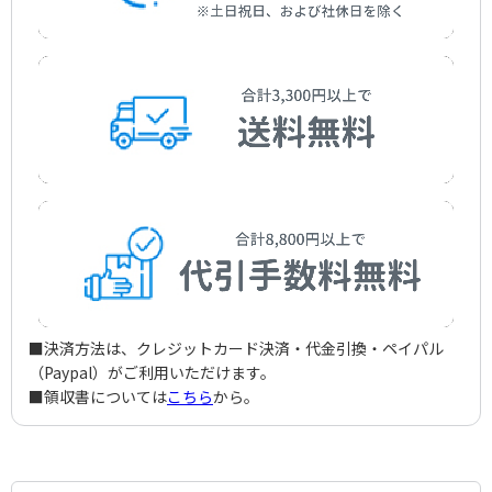
わたしの好きな歌
Kaneko，Misuzu
Hagi，Kyoko
作詞者：
作曲者：
与謝野 晶子
萩 京子
Yosano，Akiko
Hagi，Kyoko
作詞者：
作曲者：
谷川 俊太郎
萩 京子
Tanikawa，Shuntaro
Hagi，Kyoko
作詞者：
宗 秋月
Sou，Shugetu
作詞者：
萩 京子
Hagi，Kyoko
■決済方法は、クレジットカード決済・代金引換・ペイパル
（Paypal）がご利用いただけます。
■領収書については
こちら
から。