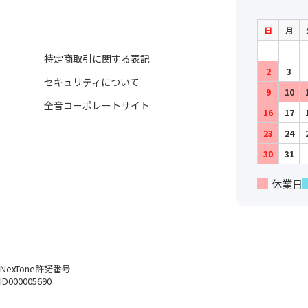
日
月
特定商取引に関する表記
2
3
セキュリティについて
9
10
全音コーポレートサイト
16
17
23
24
30
31
休業日
NexTone許諾番号
ID000005690