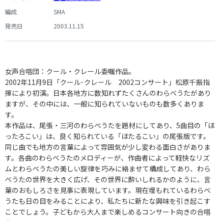
編成
SMA
発売日
2003.11.15
女声合唱団：クール・クレール委嘱作品。
2002年11月9日「クール･クレール 2002コンサート」松原千振指
揮により初演。日本各地方に数知れずたくさんのわらべうたがあり
ますが、その中には、一般に知られていないものも数多くありま
す。
本作品は、尾張・三河のわらべうたを題材にしてあり、5曲目の「ほ
ったろこい」は、良く知られている「ほたるこい」の尾張版です。
同じ曲でも地方の言葉によって雰囲気が少し変わる面白さがありま
す。各曲のわらべうたのメロディーが、作曲者によって軽快なリズ
ムとわらべうたの美しい旋律を巧みに絡ませて構成してあり、わら
べうたの世界を大きく広げ、その世界に酔いしれるかのように、言
葉のおもしろさを見事に表現しています。現在埋もれているわらべ
うたも日の目をみることにより、私たちに新たな興味を引き起こす
ことでしょう。子どもから大人まで楽しめるコンサート向きの合唱