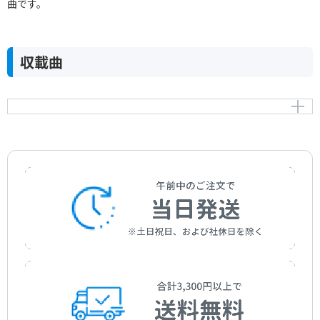
曲です。
収載曲
尾張・三河のわらべうた（その一）「1.アイウエおはよ
う」
(Part 1) 1.(A-I-U-E-O)Good Morning
作曲者：
水野七星
Mizuno，Nanayo