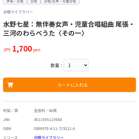
声楽／合唱
合唱
合唱/女声・児童合唱
合唱ライブラリー
水野七星：無伴奏女声・児童合唱組曲 尾張・
三河のわらべうた〈その一〉
1,700
JPY:
yen
数量：
カートに入れる
判型／頁
全音判／48頁
JAN
4511005123688
ISBN
ISBN978-4-11-719221-6
シリーズ
合唱ライブラリー