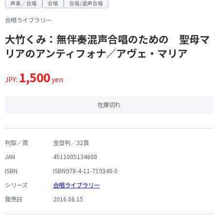
声楽／合唱
合唱
合唱/混声合唱
合唱ライブラリー
大竹くみ：無伴奏混声合唱のための 聖母マ
リアのアンティフォナ／アヴェ・マリア
1,500
JPY:
yen
在庫切れ
判型／頁
全音判／32頁
JAN
4511005134608
ISBN
ISBN978-4-11-719348-0
シリーズ
合唱ライブラリー
発売日
2016.06.15