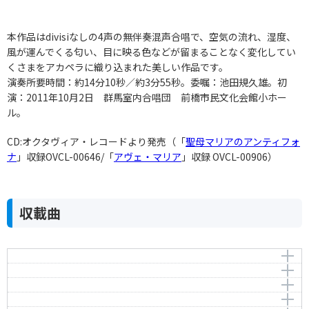
本作品はdivisiなしの4声の無伴奏混声合唱で、空気の流れ、湿度、
風が運んでくる匂い、目に映る色などが留まることなく変化してい
くさまをアカペラに織り込まれた美しい作品です。
演奏所要時間：約14分10秒／約3分55秒。委嘱：池田規久雄。初
演：2011年10月2日 群馬室内合唱団 前橋市民文化会館小ホー
ル。
CD:オクタヴィア・レコードより発売（「
聖母マリアのアンティフォ
ナ
」収録OVCL-00646/「
アヴェ・マリア
」収録 OVCL-00906）
収載曲
Alma Redemptoris Mater
Ave Regina caelorum
Antiphonae de Beata Maria Virgine “Alma
Redemptoris Mater”
Regina caeli
Antiphonae de Beata Maria Virgine “Ave Regina
caelorum”
Salve regina
Antiphonae de Beata Maria Virgine “Regina caeli”