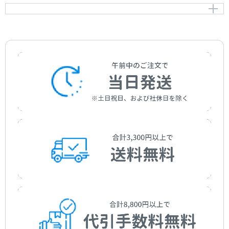
ねがい
作曲者：
大竹くみ
Otake，Kumi
作詞者：
西内 聖
Nishiuchi，Satoshi