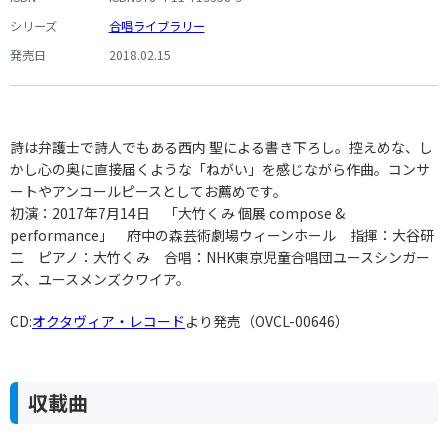
シリーズ
合唱ライブラリー
発売日
2018.02.15
詩は弁護士で詩人でもある西内 聖による書き下ろし。控えめな、し
かし心の奥に直接届くような「ねがい」を感じながら作曲。コンサ
ートやアンコールピースとしてお薦めです。
初演：2017年7月14日 「大竹くみ 個展 compose &
performance」 府中の森芸術劇場ウィーンホール 指揮：大谷研
二 ピアノ：大竹くみ 合唱：NHK東京児童合唱団ユースシンガー
ズ、ユースメンズクワイア。
CD:
オクタヴィア・レコード
より発売（OVCL-00646）
収載曲