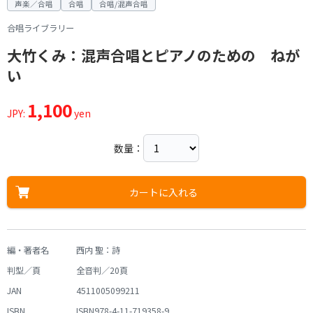
声楽／合唱
合唱
合唱/混声合唱
合唱ライブラリー
大竹くみ：混声合唱とピアノのための ねが
い
1,100
JPY:
yen
数量：
カートに入れる
編・著者名
西内 聖：詩
判型／頁
全音判／20頁
JAN
4511005099211
ISBN
ISBN978-4-11-719358-9