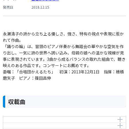
発売日
2018.12.15
永瀬清子の詩から立ち上る優しさ、強さ、特有の視点や表現に惹か
れて作曲。
「踊りの輪」は、冒頭のピアノ伴奏から舞踏会の華やかな空気を作
り出し、一気に詩の世界へ誘い込み、母親の娘への温かな視線が見
事に表現されています。3曲から成るバランスの取れた組曲で、聴き
映えのある作品です。コンサートにお薦めです。
委嘱：「合唱団かえるたち」 初演：2013年12月1日 指揮：穂積
磨矢子 ピアノ：篠田昌伸
収載曲
Ⅰ．踊りの輪
Ⅱ．降りつむ