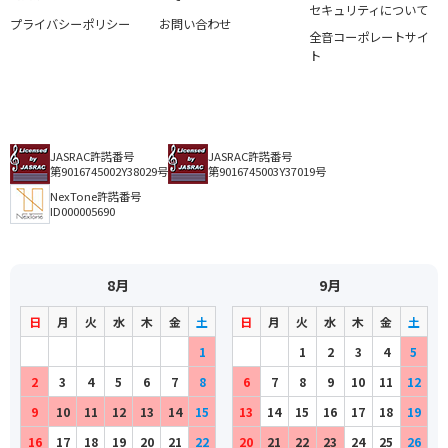
セキュリティについて
プライバシーポリシー
お問い合わせ
全音コーポレートサイ
ト
JASRAC許諾番号
JASRAC許諾番号
第9016745002Y38029号
第9016745003Y37019号
NexTone許諾番号
ID000005690
8月
9月
日
月
火
水
木
金
土
日
月
火
水
木
金
土
1
1
2
3
4
5
2
3
4
5
6
7
8
6
7
8
9
10
11
12
9
10
11
12
13
14
15
13
14
15
16
17
18
19
16
17
18
19
20
21
22
20
21
22
23
24
25
26