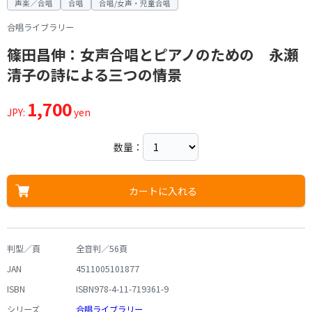
声楽／合唱
合唱
合唱/女声・児童合唱
合唱ライブラリー
篠田昌伸：女声合唱とピアノのための 永瀬
清子の詩による三つの情景
1,700
JPY:
yen
数量：
カートに入れる
判型／頁
全音判／56頁
JAN
4511005101877
ISBN
ISBN978-4-11-719361-9
シリーズ
合唱ライブラリー