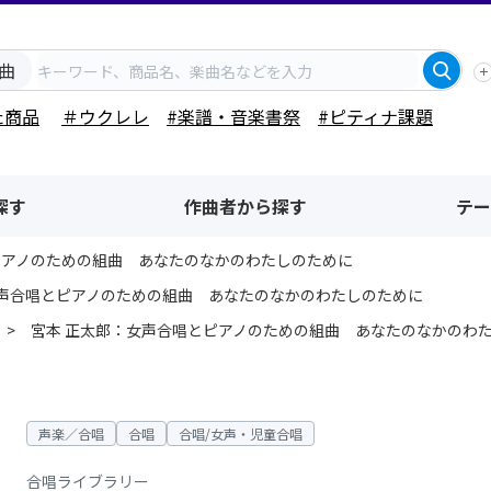
曲
た商品
＃ウクレレ
#楽譜・音楽書祭
#ピティナ課題
探す
作曲者から探す
テー
ピアノのための組曲 あなたのなかのわたしのために
女声合唱とピアノのための組曲 あなたのなかのわたしのために
宮本 正太郎：女声合唱とピアノのための組曲 あなたのなかのわ
声楽／合唱
合唱
合唱/女声・児童合唱
合唱ライブラリー