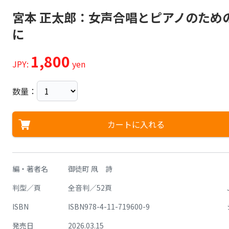
宮本 正太郎：女声合唱とピアノのため
に
1,800
JPY:
yen
数量：
カートに入れる
編・著者名
御徒町 凧 詩
判型／頁
全音判／52頁
ISBN
ISBN978-4-11-719600-9
発売日
2026.03.15