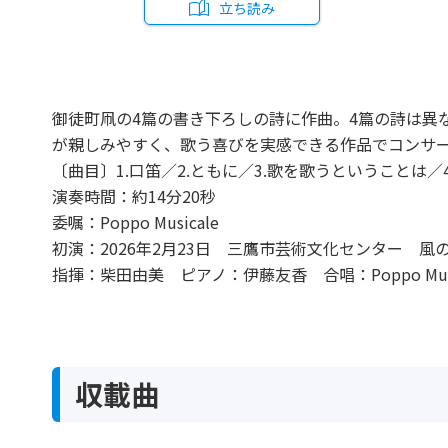
立ち読み
御徒町凧の4篇の書き下ろしの詩に作曲。4篇の詩は異
が親しみやすく、歌う喜びを実感できる作品でコンサ
〔曲目〕1.口笛／2.ともに／3.歌を歌うということは／
演奏時間：約14分20秒
委嘱：Poppo Musicale
初演：2026年2月23日 三鷹市芸術文化センター 風
指揮：柴田由美 ピアノ：伊藤友香 合唱：Poppo Musi
収載曲