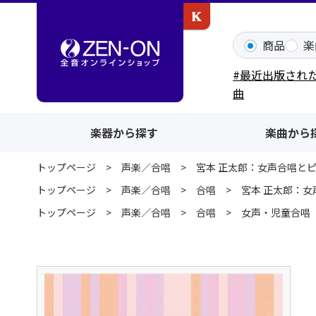
カワイ出版ONLINE
商品
楽
#最近出版され
曲
楽器から探す
楽曲から
トップページ
声楽／合唱
宮本 正太郎：女声合唱と
トップページ
声楽／合唱
合唱
宮本 正太郎：
トップページ
声楽／合唱
合唱
女声・児童合唱