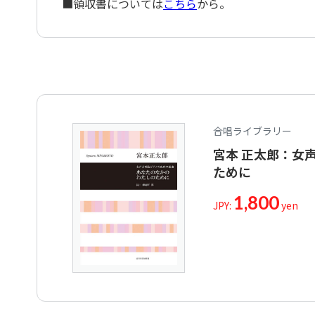
■領収書については
こちら
から。
合唱ライブラリー
宮本 正太郎：女
ために
1,800
JPY:
yen