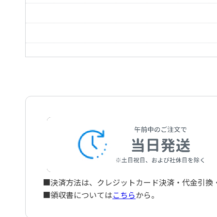
神田祭
叱られて
昼
浜辺の歌
望郷の歌
山のかえりに
はつなつ
河原菜種
月待草
■決済方法は、クレジットカード決済・代金引換・ペ
■領収書については
こちら
から。
昼の夢