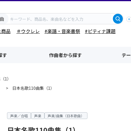
曲
た商品
＃ウクレレ
#楽譜・音楽書祭
#ピティナ課題
探す
作曲者から探す
テー
集（1）
）
日本名歌110曲集（1）
声楽／合唱
声楽
声楽/曲集（日本歌曲）
日本名歌110曲集（1）