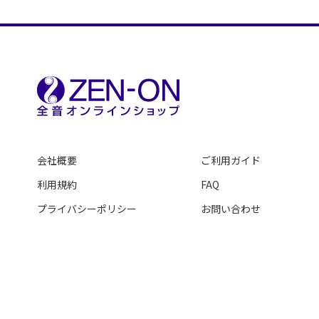
かえり路
沖の鴎に
来るか来るか
母のこえ
おろかしく
ペチカ
会社概要
ご利用ガイド
この道
利用規約
FAQ
さくらさくら
プライバシーポリシー
お問い合わせ
中国地方の子守唄
小曲五章「我手の花」
小曲五章「子供の踊り」