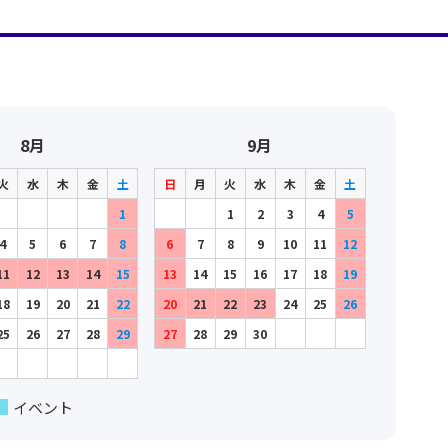
hu
8月
9月
火
水
木
金
土
日
月
火
水
木
金
土
1
1
2
3
4
5
hu
4
5
6
7
8
6
7
8
9
10
11
12
11
12
13
14
15
13
14
15
16
17
18
19
hu
編曲者：
山田耕筰
18
19
20
21
22
20
21
22
23
24
25
26
Yamada，Kosaku
編曲者：
山田耕筰
25
26
27
28
29
27
28
29
30
Yamada，Kosaku
hi
イベント
hi