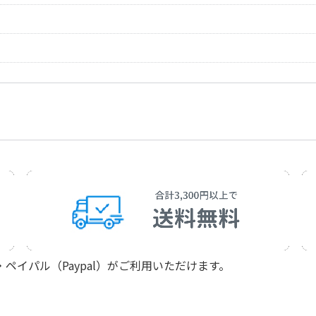
作詞者：
鹿島鳴秋
Hirota，Ryutaro
Kashima，Meishu
作曲者：
弘田 龍太郎
作詞者：
松原至大
Hirota，Ryutaro
Matsubara，Mich
作曲者：
弘田 龍太郎
作詞者：
小林愛雄
Hirota，Ryutaro
Kobayashi，Aiyu
作曲者：
弘田 龍太郎
Hirota，Ryutaro
作曲者：
成田為三
作詞者：
林 古渓
Narita，Tamezo
Hayashi，Kokei
作曲者：
成田為三
Narita，Tamezo
作曲者：
草川 信
作詞者：
吉丸一昌
Kusakawa，Shin
Yoshimaru，Kazu
作曲者：
草川 信
作詞者：
久保田 宵二
Kusakawa，Shin
Kubota，Shoji
作曲者：
草川 信
作詞者：
室野 たくま
Kusakawa，Shin
Murono，Takum
作曲者：
草川 信
イパル（Paypal）がご利用いただけます。
作詞者：
浜田広介
Kusakawa，Shin
Hamada，Hirosu
作曲者：
梁田 貞
作詞者：
村田米四
Yanada，Tadashi
Murata，Yoneshi