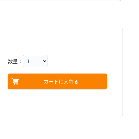
e
e
i
e
hu
e
数量：
hu
e
カートに入れる
e
hu
hu
hu
hu
hu