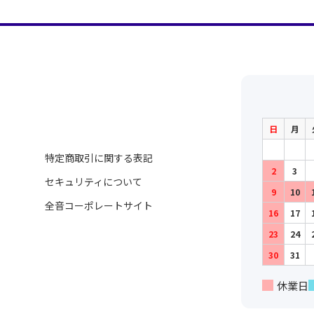
作曲者：
山田耕筰
作詞者：
北原白秋
Yamada，Kosaku
Kitahara，Hakus
作曲者：
山田耕筰
作詞者：
小林愛雄
Yamada，Kosaku
Kobayashi，Aiyu
作曲者：
山田耕筰
Yamada，Kosaku
作曲者：
山田耕筰
Yamada，Kosaku
作曲者：
山田耕筰
作詞者：
大木惇夫
日
月
Yamada，Kosaku
Oki，Atsuo
作曲者：
山田耕筰
作詞者：
北原白秋
特定商取引に関する表記
Yamada，Kosaku
Kitahara，Hakus
2
3
作曲者：
山田耕筰
セキュリティについて
作詞者：
北原白秋
Yamada，Kosaku
9
10
Kitahara，Hakus
作曲者：
-
全音コーポレートサイト
16
17
Traditional
作曲者：
-
23
24
Traditional
30
31
作曲者：
信時 潔
Nobutoki，Kiyos
休業日
作曲者：
信時 潔
作詞者：
与謝野晶子
Nobutoki，Kiyos