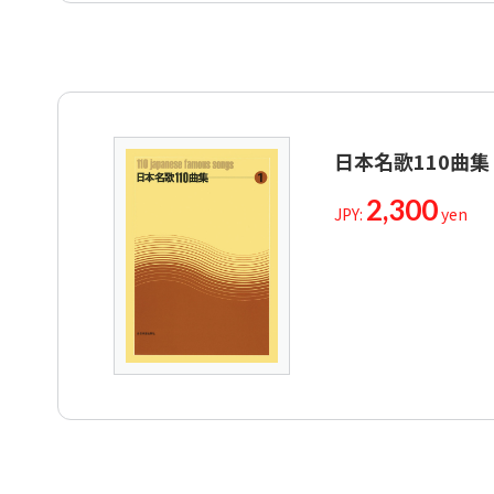
城ヶ島の雨
母
垣の壊れ
赤い夕日
日本名歌110曲集
砂丘の上
2,300
JPY:
yen
芭蕉
泊り舟
Tomaribune
鐘が鳴ります
六騎
松島音頭
曼珠沙華