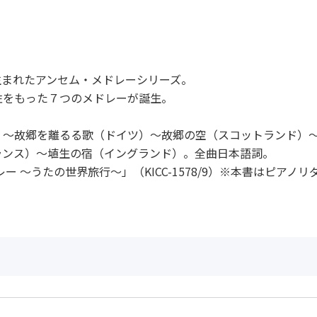
生まれたアンセム・メドレーシリーズ。
性をもった７つのメドレーが誕生。
）～故郷を離るる歌（ドイツ）～故郷の空（スコットランド）
ランス）～埴生の宿（イングランド）。全曲日本語詞。
 ～うたの世界旅行～」（KICC-1578/9）※本書はピアノ