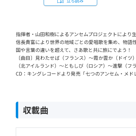
立ち読み
指揮者・山田和樹によるアンセムプロジェクトにより
信長貴富により世界の地域ごとの愛唱歌を集め、物語
国や言葉の違いを超えて、さあ歌と共に旅にでよう！
〔曲目〕見わたせば（フランス）～霞か雲か（ドイツ
（北アイルランド）～ともしび（ロシア）～進撃（フ
CD：キングレコードより発売「七つのアンセム・メドレー
収載曲