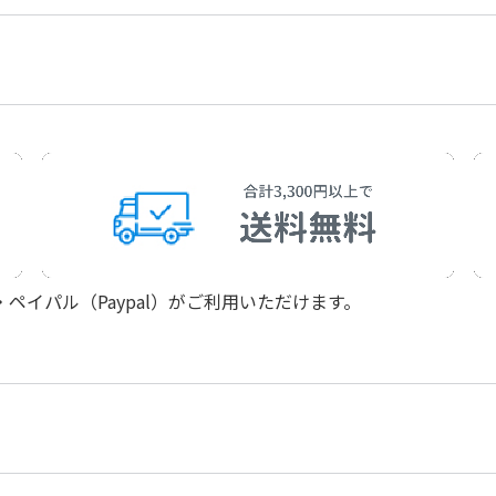
日本語に着替えた欧州唱
作曲者：
信長貴富（編曲）
Nobunaga，Taka
 European Anthems-
イパル（Paypal）がご利用いただけます。