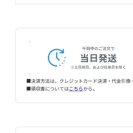
混声合唱のためのメドレー 越境するアンセム-
歌-
Border Crossing Anthems -Japanese Versions of
■決済方法は、クレジットカード決済・代金引換・ペ
■領収書については
こちら
から。