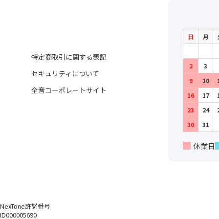
日
月
特定商取引に関する表記
2
3
セキュリティについて
9
10
全音コーポレートサイト
16
17
23
24
30
31
休業日
NexTone許諾番号
ID000005690