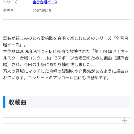
シリーズ
全音合唱ピース
発売日
2007.05.15
誰もが親しみのある愛唱歌を合唱で楽しむためのシリーズ『全音合
唱ピース』。
本作品は2006年9月にテレビ東京で放映された「第１回 輝け！オー
ルスター合唱コンクール」でスポーツ合唱団のために編曲（混声合
唱）され、今回の出版にあたり補訂致しました。
万人の音域にマッチした合唱の醍醐味や充実感があるように編曲さ
れています。コンサートのアンコール曲にもお勧めです。
収載曲
あの鐘を鳴らすのはあなた
作曲者：
森田公一