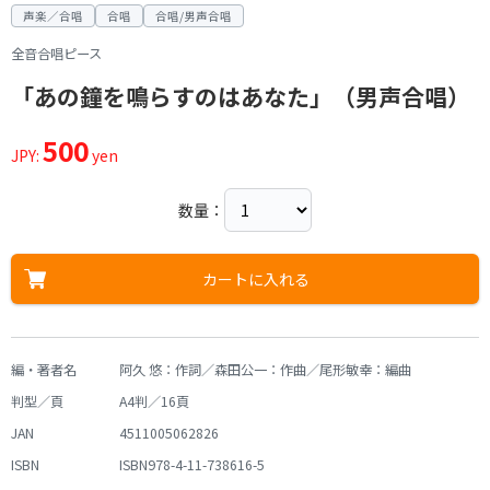
声楽／合唱
合唱
合唱/男声合唱
全音合唱ピース
「あの鐘を鳴らすのはあなた」（男声合唱）
500
JPY:
yen
数量：
カートに入れる
編・著者名
阿久 悠：作詞／森田公一：作曲／尾形敏幸：編曲
判型／頁
A4判／16頁
JAN
4511005062826
ISBN
ISBN978-4-11-738616-5