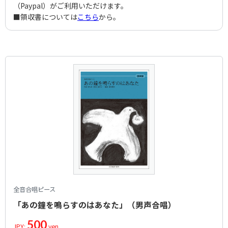
（Paypal）がご利用いただけます。
■領収書については
こちら
から。
全音合唱ピース
「あの鐘を鳴らすのはあなた」（男声合唱）
500
JPY:
yen