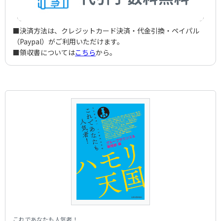
Nagata，Takashi
Zoo Nee Vu
Inoue，Tadao
アーティスト：
作詞者：
作曲者：
なかにし 礼
平田隆夫とセルスターズ
森田公一
ハートのエースが出てこない
Nakanishi，Rei
Takao Hirata and Cellstars
Morita，Koichi
アーティスト：
作詞者：
作曲者：
阿久 悠
フィンガー5
森田公一
Aku，Yu
Finger 5
Morita，Koichi
アーティスト：
作詞者：
作曲者：
平田隆夫
キャンディーズ
森田公一
■決済方法は、クレジットカード決済・代金引換・ペイパル
Hirata，Takao
Candies
Morita，Koichi
アーティスト：
作詞者：
阿久 悠
森田公一とトップ・ギャラン
（Paypal）がご利用いただけます。
Aku，Yu
Koichi Morita and Top Gallant
アーティスト：
作詞者：
山上路夫
キャンディーズ
■領収書については
こちら
から。
Yamagami，Michio
Candies
作詞者：
阿久 悠
Aku，Yu
作詞者：
竜 真知子
Ryu，Machiko
これであなたも人気者！