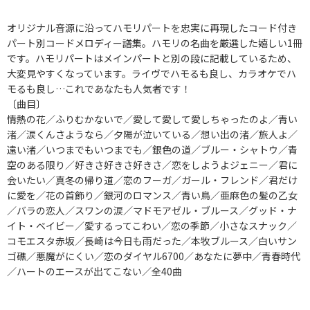
オリジナル音源に沿ってハモリパートを忠実に再現したコード付き
パート別コードメロディー譜集。ハモリの名曲を厳選した嬉しい1冊
です。ハモリパートはメインパートと別の段に記載しているため、
大変見やすくなっています。ライヴでハモるも良し、カラオケでハ
モるも良し…これであなたも人気者です！
〔曲目〕
情熱の花／ふりむかないで／愛して愛して愛しちゃったのよ／青い
渚／涙くんさようなら／夕陽が泣いている／想い出の渚／旅人よ／
遠い渚／いつまでもいつまでも／銀色の道／ブルー・シャトウ／青
空のある限り／好きさ好きさ好きさ／恋をしようよジェニー／君に
会いたい／真冬の帰り道／恋のフーガ／ガール・フレンド／君だけ
に愛を／花の首飾り／銀河のロマンス／青い鳥／亜麻色の髪の乙女
／バラの恋人／スワンの涙／マドモアゼル・ブルース／グッド・ナ
イト・ベイビー／愛するってこわい／恋の季節／小さなスナック／
コモエスタ赤坂／長崎は今日も雨だった／本牧ブルース／白いサン
ゴ礁／悪魔がにくい／恋のダイヤル6700／あなたに夢中／青春時代
／ハートのエースが出てこない／全40曲