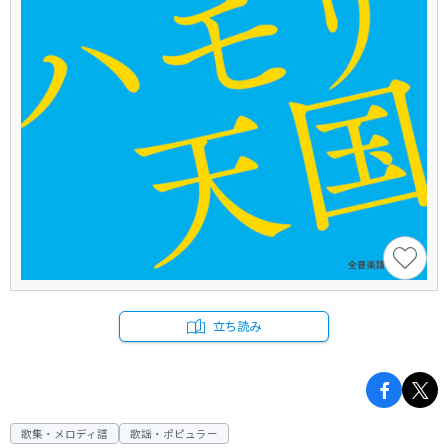
立ち読み
歌集・メロディ譜
歌謡・ポピュラー