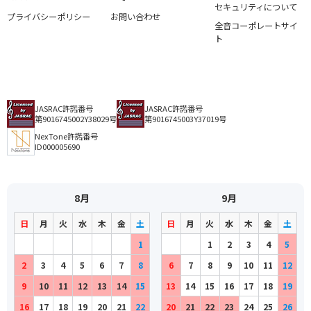
セキュリティについて
プライバシーポリシー
お問い合わせ
全音コーポレートサイ
ト
JASRAC許諾番号
JASRAC許諾番号
第9016745002Y38029号
第9016745003Y37019号
NexTone許諾番号
ID000005690
8月
9月
日
月
火
水
木
金
土
日
月
火
水
木
金
土
1
1
2
3
4
5
2
3
4
5
6
7
8
6
7
8
9
10
11
12
9
10
11
12
13
14
15
13
14
15
16
17
18
19
16
17
18
19
20
21
22
20
21
22
23
24
25
26