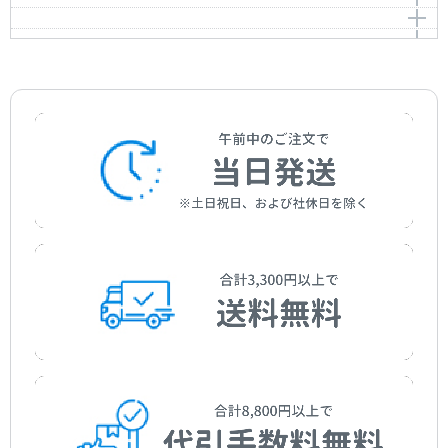
恋のフーガ
Hashimoto，Jun
The Carnabeats
Kiyokawa，Seiichi
アーティスト：
作詞者：
作曲者：
安井 かずみ
ザ・カーナビーツ
喜多嶋 修
ガール・フレンド
Yasui，Kazumi
The Carnabeats
Kitajima，Osamu
アーティスト：
作詞者：
作曲者：
C.ホワイト／漣 健児
ザ・ジャガーズ
すぎやま こういち
君だけに愛を
C.White/Sazanami，Kenji
The Jaguars
Sugiyama，Kouichi
アーティスト：
作詞者：
作曲者：
万里村 ゆき子
ザ・ランチャーズ
筒美京平
花の首飾り
Marimura，Yukiko
The Ranchers
Tsutsumi，Kyohei
アーティスト：
作詞者：
作曲者：
清川正一
ザ・ピーナッツ
すぎやま こういち
銀河のロマンス
Kiyokawa，Seiichi
The Peanuts
Sugiyama，Kouichi
アーティスト：
作詞者：
作曲者：
水島 哲
オックス
すぎやま こういち
青い鳥
Mizushima，Tetsu
Ox
Sugiyama，Kouichi
アーティスト：
作詞者：
作曲者：
なかにし 礼
ザ・タイガース
すぎやま こういち
亜麻色の髪の乙女
Nakanishi，Rei
The Tigers
Sugiyama，Kouichi
作詞者：
作詞者：
作曲者：
橋本 淳
菅原房子／なかにし 礼
森本太郎
バラの恋人
Hashimoto，Jun
Sugawara，Fusako/Nakanishi，Rei
Morimoto，Taro
作詞者：
作詞者：
作曲者：
橋本 淳
橋本 淳
すぎやま こういち
スワンの涙
Hashimoto，Jun
Hashimoto，Jun
Sugiyama，Kouichi
アーティスト：
作曲者：
ザ・タイガース
加瀬邦彦
マドモアゼル・ブルース
The Tigers
Kase，Kunihiko
アーティスト：
作曲者：
ヴィレッジ・シンガーズ
筒美京平
グッド・ナイト・ベイビー
Village Singers
Tsutsumi，Kyohei
アーティスト：
作詞者：
作曲者：
森本太郎
ザ・ワイルド・ワンズ
筒美京平
愛するってこわい
Morimoto，Taro
The Wild Ones
Tsutsumi，Kyohei
アーティスト：
作詞者：
作曲者：
橋本 淳
オックス
むつ ひろし
恋の季節
Hashimoto，Jun
Ox
Mutsu，Hiroshi
アーティスト：
作詞者：
作曲者：
安井 かずみ
ザ・ジャガーズ
平尾昌晃
小さなスナック
Yasui，Kazumi
The Jaguars
Hirao，Masaaki
アーティスト：
作詞者：
作曲者：
橋本 淳
ザ・キング・トーンズ
いずみ たく
コモエスタ赤坂
Hashimoto，Jun
The King Tones
Izumi，Taku
アーティスト：
作詞者：
作曲者：
橋本 淳
じゅん＆ネネ
今井 久
長崎は今日も雨だった
Hashimoto，Jun
Jun & Nene
Imai，Hisashi
アーティスト：
作詞者：
作曲者：
ひろ まなみ
ピンキーとキラーズ
浅野和典
本牧ブルース
Hiro，Manami
Pinky and the Killers
Asano，Kazunori
アーティスト：
作詞者：
作曲者：
山口 あかり
パープル・シャドウズ
彩木雅夫
白いサンゴ礁
Yamaguchi，Akari
Purple Shadows
Saiki，Masao
アーティスト：
作詞者：
作曲者：
岩谷時子
ロス・インディオス
村井邦彦
悪魔がにくい
Iwatani，Tokiko
Los Indios
Murai，Kunihiko
アーティスト：
作詞者：
作曲者：
牧 ミエコ
内山田 洋とクール・ファイブ
村井邦彦
恋のダイヤル6700
Maki，Mieko
Hiroshi Uchiyamada and Cool Five
Murai，Kunihiko
アーティスト：
作詞者：
作曲者：
西山隆史
ザ・ゴールデン・カップス
平田隆夫
あなたに夢中
Nishiyama，Takashi
The Golden Cups
Hirata，Takao
アーティスト：
作詞者：
作曲者：
永田貴子
ズー・ニー・ヴー
井上忠夫
青春時代