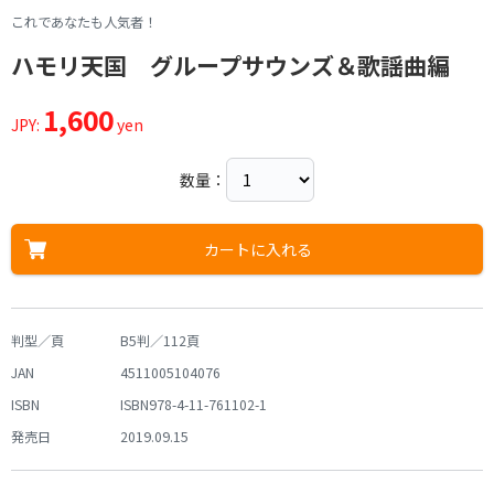
これであなたも人気者！
ハモリ天国 グループサウンズ＆歌謡曲編
1,600
JPY:
yen
数量：
カートに入れる
判型／頁
B5判／112頁
JAN
4511005104076
ISBN
ISBN978-4-11-761102-1
発売日
2019.09.15