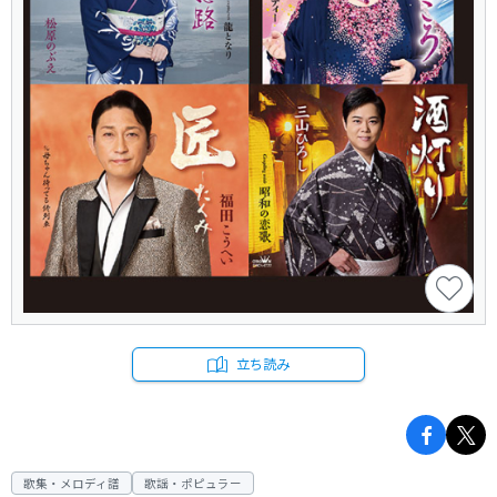
立ち読み
歌集・メロディ譜
歌謡・ポピュラー