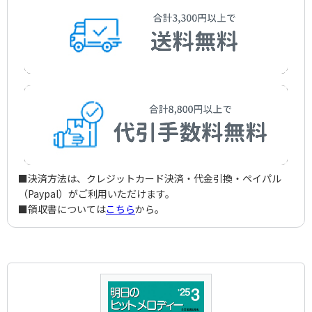
Kuni，Kyosuke
作詞者：
朝倉 翔
■決済方法は、クレジットカード決済・代金引換・ペイパル
（Paypal）がご利用いただけます。
■領収書については
こちら
から。