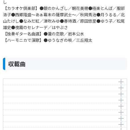
し
【カラオケ倶楽部】●銀のかんざし／朝花美穂●極楽とんぼ／服部
浩子●西郷隆盛～あぁ幕末の薩摩武士～／秋岡秀治●月うるる／北
山たけし●なみだ紅／津吹みゆ●春待酒／原田悠里●ゆう子／松尾
雄史●夜霧のセレナーデ／はやぶさ
【独奏ギター名曲選】●瀧の恋歌／岩本公水
【ハーモニカで演歌】●ゆうなぎの唄／三丘翔太
収載曲
桜吹雪
酒灯り
作曲者：
岡 千秋
下北半島哀愁路
Oka，Chiaki
作曲者：
弦 哲也
昭和ごころ
Gen，Tetsuya
アーティスト：
作曲者：
桜 ちかこ
弦 哲也
人生道なかば
Chikako Sakura
Gen，Tetsuya
アーティスト：
作曲者：
三山 ひろし
水森英夫
匠～たくみ～
Hiroshi Miyama
Mizumori，Hideo
アーティスト：
作詞者：
作曲者：
海老原 秀元
松原 のぶえ
若草 恵
みちのく純恋歌
Ebihara，Shugen
Nobue Matsubara
Wakakusa，Kei
アーティスト：
作詞者：
作曲者：
さいとう 大三
天童 よしみ
岡 千秋
あれこれ in the night
Saito，Daizo
Yoshimi Tendo
Oka，Chiaki
アーティスト：
作詞者：
作曲者：
石原信一
佐藤善人
聖川 湧