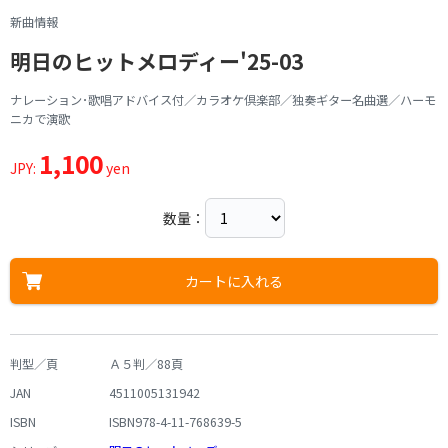
新曲情報
明日のヒットメロディー'25-03
ナレーション･歌唱アドバイス付／カラオケ倶楽部／独奏ギター名曲選／ハーモ
ニカで演歌
1,100
JPY:
yen
数量：
カートに入れる
判型／頁
Ａ５判／88頁
JAN
4511005131942
ISBN
ISBN978-4-11-768639-5