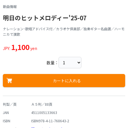
新曲情報
明日のヒットメロディー'25-07
ナレーション･歌唱アドバイス付／カラオケ倶楽部／独奏ギター名曲選／ハーモ
ニカで演歌
1,100
JPY:
yen
数量：
カートに入れる
判型／頁
Ａ５判／88頁
JAN
4511005133663
ISBN
ISBN978-4-11-768643-2