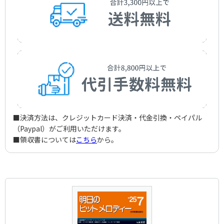
Itsuki，Hiroshi
作詞者：
山辺洋子／揃 弦三
Yamabe，Yoko/Soroi，Genzo
■決済方法は、クレジットカード決済・代金引換・ペイパル
（Paypal）がご利用いただけます。
■領収書については
こちら
から。