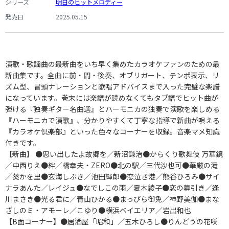
シリーズ
明日のヒットメロディー
発売日
2025.05.15
演歌・歌謡曲の最新曲をいち早く集めたカラオケファンのための最
新曲集です。全曲に前・間・後奏、オブリガート、テンポ表示、リ
ズム型、冒頭ナレーションと歌唱アドバイスまで入った完璧な楽譜
になっています。巻末には楽譜が読めなくてもタブ譜でヒット曲が
弾ける『独奏ギター名曲選』とハーモニカの独奏で演歌を楽しめる
『ハーモニカで演歌』、分かりやすくて丁寧な指導で新曲が唄える
『カラオケ倶楽部』といった色々なコーナーを収録。音楽マメ知識
付きです。
【新曲】 ●思い出したよ故郷を／新沼謙治●からくり歌舞伎 万華鏡
／中西りえ●絆／橋幸夫・ZERO●北の駅／三代沙也可●華厳の滝
／葵かを里●玄海しぶき／池田輝郎●恋泣き港／熊谷ひろみ●サイ
ナラあんた／レイジュ●なでしこの雨／夏木綾子●恋の幕引き／逢
川まさき●光る君に／青山ひかる●まっぴら御免／神野美伽●まな
ざしのミ・アモーレ／こゆり●横浜ベイエリア／岩出和也
【B面コーナー】●居酒屋「昭和」／五木ひろし●りんどうの花咲