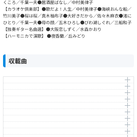
くころ／千葉一夫●居酒屋ばなし／中村美律子
【カラオケ倶楽部】●歌だよ！人生／中村美律子●海峡おんな船／
竹川美子●桜は桜／真木柚布子●大好きだから／佐々木麻衣●渚に
ひとり／千葉一夫●母の顔／五木ひろし●びわ湖しぐれ／三船和子
【独奏ギター名曲選】●大阪恋しずく／水森かおり
【ハーモニカで演歌】 ●夜香蘭／丘みどり
収載曲
思い出したよ故郷を
からくり歌舞伎 万華鏡
作曲者：
幸斉 たけし
絆
Kousai，Takeshi
作曲者：
浜 圭介
北の駅
Hama，Keisuke
アーティスト：
作曲者：
新沼謙治
宇崎竜童
華厳の滝
Kenji Niinuma
Uzaki，Ryudo
アーティスト：
作曲者：
中西りえ
伊藤雪彦
玄海しぶき
Rie Nakanishi
Ito，Yukihiko
アーティスト：
作詞者：
作曲者：
新沼謙治
橋幸夫／ZERO
弦 哲也
恋泣き港
Niinuma，Kenji
Yukio Hashi;ZERO
Gen，Tetsuya
アーティスト：
作詞者：
作曲者：
水木 れいじ
三代 沙也可
水森英夫
サイナラあんた
Mizuki，Reiji
Sayaka Mishiro
Mizumori，Hideo
アーティスト：
作詞者：
作曲者：
阿木燿子
葵 かを里
市川昭介
なでしこの雨
Aki，Yoko
Kaori Aoi
Ichikawa，Shousuke
アーティスト：
作詞者：
作曲者：
松井 由利夫
池田輝郎
徳久広司