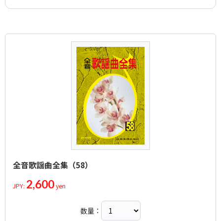
小夜しぐれ
Araki，Toyohisa
Hiroshi Takeshima
Kishimoto，Kensuke
アーティスト：
作詞者：
作曲者：
森田圭悟
川中美幸
大谷明裕
残波岬
Miyuki Kawanaka
Ohtani，Meiyu
アーティスト：
作詞者：
作曲者：
松井五郎
夏木綾子
神島 万嵯緒
鮨屋で…
Matsui，Goro
Ayako Natsuki
-
アーティスト：
作詞者：
作曲者：
吉岡 治
原田悠里
岡 千秋
砂の城
Yoshioka，Osamu
Yuri Harada
Oka，Chiaki
アーティスト：
作詞者：
作曲者：
瀬戸内 かおる
千葉一夫
杉本真人
すまない
Kazuo Chiba
Sugimoto，Masato
アーティスト：
作詞者：
作曲者：
伊藤美和
立樹みか
浜 圭介
瀬戸の晩夏
Ito，Miwa
Mika Tachiki
Hama，Keisuke
アーティスト：
作詞者：
作曲者：
みやび恵
あさみ ちゆき
浜 圭介
千里の道も
ASAMI Chiyuki
Hama，Keisuke
アーティスト：
作詞者：
作曲者：
森田圭悟
真木 柚布子
花岡優平
大漁まつり
Yufuko Maki
Hanaoka，Yuhei
アーティスト：
作詞者：
作曲者：
井上千穂
テ・ジナ
弦 哲也
黄昏Love again
Te Jina
Gen，Tetsuya
アーティスト：
作詞者：
作曲者：
田久保 真見
長山洋子
岡 千秋
韃靼海峡
Takubo，Mami
Yoko Nagayama
Oka，Chiaki
アーティスト：
作詞者：
作曲者：
松本一起
山本譲二
花岡優平
小さな春
Matsumoto，Ikki
Joji Yamamoto
Hanaoka，Yuhei
アーティスト：
作詞者：
作曲者：
花岡優平
さくらまや
杉本真人
契り酒
Hanaoka，Yuhei
Sakuramaya
Sugimoto，Masato
アーティスト：
作詞者：
作曲者：
仁井谷 俊也
秋元順子
徳久広司
津軽恋つづり
Niitani，Toshiya
Junko Akimoto
Tokuhisa，Koji
アーティスト：
作詞者：
作曲者：
水木 れいじ
鳥羽一郎
山崎剛昭
津軽の春
Mizuki，Reiji
Ichiro Toba
Yamazaki，Takeaki
アーティスト：
作詞者：
作曲者：
花岡優平
都 はるみ
徳久広司
爪跡
Hanaoka，Yuhei
Harumi Miyako
Tokuhisa，Koji
アーティスト：
作詞者：
作曲者：
麻 こよみ
鏡 五郎
岡 千秋
剣山
Asa，Koyomi
Goro Kagami
Oka，Chiaki
アーティスト：
作詞者：
作曲者：
仁井谷 俊也
山口 ひろみ
春畑道哉
全音歌謡曲全集（58）
つれあい
Niitani，Toshiya
Hiromi Yamaguchi
Haruhata，Michiya
アーティスト：
作詞者：
作曲者：
水木 れいじ
西方裕之
原 譲二
ときめきのルンバ
Mizuki，Reiji
Hiroyuki Nishikata
Hara，Joji
2,600
アーティスト：
作詞者：
作曲者：
松井 由利夫
ジェロ
市川昭介
JPY:
yen
流れ星
Matsui，Yurio
Jell-o
Ichikawa，Shousuke
アーティスト：
作詞者：
作曲者：
たか たかし
北山 たけし
水森英夫
浪花川
Taka，Takashi
Takeshi Kitayama
Mizumori，Hideo
アーティスト：
作詞者：
作曲者：
蟹江 ハルキ
中村 美律子
徳久広司
数量：
浪花ことぶき
Mitsuko Nakamura
Tokuhisa，Koji
アーティスト：
作詞者：
作曲者：
麻 こよみ
氷川 きよし
宮下健治