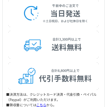
アーティスト：
作詞者：
作曲者：
田久保 真見
香西 かおり
四方章人
おふくろ
Takubo，Mami
Kaori Kozai
Yomo，Akito
アーティスト：
作詞者：
作曲者：
坂口照幸
島津亜矢
三浦丈明
おまえの噂
Sakaguchi，Teruyuki
Aya Shimazu
Miura，Hiroaki
アーティスト：
作詞者：
作曲者：
朝比奈 京子
永井裕子
泉八汐
おまえを連れて
Asahina，Kyoko
Yuko Nagai
Izumi，Yashio
アーティスト：
作詞者：
作曲者：
さとの 深花
三笠優子
宮下健治
想い出つゆ草
Satono，Mika
Yuko Mikasa
Miyashita，Kenji
アーティスト：
作詞者：
作曲者：
たか たかし
千 昌夫
叶 弦大
俺たちの春
Taka，Takashi
Masao Sen
Kanou，Gendai
アーティスト：
作詞者：
作曲者：
仁井谷 俊也
千葉一夫
朝月廣臣
お・ん・な
Niitani，Toshiya
Kazuo Chiba
Asazuki，Hiroomi
アーティスト：
作詞者：
作曲者：
さいとう 大三
北川大介
山本譲二
おんな通せんぼ
Saito，Daizo
Daisuke Kitagawa
Yamamoto，Joji
アーティスト：
作詞者：
作曲者：
仁井谷 俊也
谷本知美
岡 千秋
女の帰郷
Niitani，Toshiya
Tomomi Tanimoto
Oka，Chiaki
アーティスト：
作詞者：
作曲者：
仁井谷 俊也
山本譲二
水森英夫
女の真実
Niitani，Toshiya
Joji Yamamoto
Mizumori，Hideo
アーティスト：
作詞者：
作曲者：
下地 亜記子
神野美伽
聖川 湧
海峡雨情
Shimoji，Akiko
Mika Kamino
Hijirikawa，Yu
アーティスト：
作詞者：
作曲者：
山本譲二
小村美貴
君塚昭次
柿田川
Yamamoto，Joji
Miki Komura
-
アーティスト：
作詞者：
作曲者：
吉田 旺
香西 かおり
新井利昌
風の宿
Yoshida，Ou
Kaori Kosai
Arai，Toshimasa
アーティスト：
作詞者：
作曲者：
坂口照幸
岡 ゆう子
水森英夫
風よ吹け
Sakaguchi，Teruyuki
Yuko Oka
Mizumori，Hideo
アーティスト：
作詞者：
作曲者：
市川森一
花咲 ゆき美
水森英夫
木曽恋しぐれ
Yukimi Hanasaki
Mizumori，Hideo
アーティスト：
作詞者：
作曲者：
三浦康照
黒川 真一朗
弦 哲也
北のアカシヤ
Miura，Yasuteru
Shinichiro，Kurokawa
Gen，Tetsuya
アーティスト：
作詞者：
作曲者：
池田充男
大川栄策
原 譲二
汽笛
Ikeda，Mitsuo
Eisaku Okawa
Hara，Joji
アーティスト：
作詞者：
作曲者：
仁井谷 俊也
石原詢子
徳久広司
経ヶ岬
Niitani，Toshiya
Shoko Ishihara
Tokuhisa，Koji
アーティスト：
作詞者：
作曲者：
たきの えいじ
北島三郎
鈴木直哉
禁じられた想い
Takino，Eiji
Saburo Kitajima
Suzuki，Naoya
アーティスト：
作詞者：
作曲者：
仁井谷 俊也
キム・ヨンジャ
岡 千秋
郡上夢うた
■決済方法は、クレジットカード決済・代金引換・ペイパル
Niitani，Toshiya
Kim Young-ja
Oka，Chiaki
アーティスト：
作詞者：
作曲者：
原 譲二
神野美伽
都志見 隆
最北かもめ
（Paypal）がご利用いただけます。
Hara，Joji
Mika Kamino
Tsushimi，Takashi
アーティスト：
作詞者：
作曲者：
池田充男
立樹みか
弦 哲也
桜が咲いた
■領収書については
こちら
から。
Ikeda，Mitsuo
Mika Tachiki
Gen，Tetsuya
アーティスト：
作詞者：
作曲者：
荒木 とよひさ
竹島 宏
岸本健介