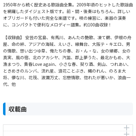
1950年から続く歴史ある歌謡曲全集。2009年頃のヒットした歌謡曲
を網羅したダイジェスト版です。前・間・後奏はもちろん、詳しい
オブリガードも付いた完全な楽譜です。唄の練習に、楽器の演奏
に、コンパクトで便利なメロディー譜集。約100曲収録！
【収録曲】 安芸の宮島、有馬川、あんたの艶歌、凍て鶴、伊根の舟
屋、命の絆、アジアの海賊、えいさ、縁舞台、大阪テ・キエロ、男
の情歌、想い出つゆ草、俺たちの春、お・ん・な、女の帰郷、女の
真実、風の宿、北のアカシヤ、汽笛、郡上夢うた、最北かもめ、大
漁まつり、黄昏Love again、小さな春、契り酒、剣山、つれあい、
ときめきのルンバ、流れ星、浪花ことぶき、縄のれん、のろま大
将、儚な川、花筏、波瀾万丈、忘戀情歌、惚れたが悪いか、浪曲一
代、他
収載曲
哀愁半島