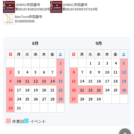
アーティスト：
作詞者：
作曲者：
たか たかし
北原 ミレイ
四方章人
惚れたが悪いか
JASRAC許諾番号
JASRAC許諾番号
Taka，Takashi
Mirei Kitahara
Yomo，Akito
アーティスト：
作詞者：
作曲者：
峰崎 林二郎
藤 あや子
弦 哲也
第9016745002Y38029号
第9016745003Y37019号
まっ赤な慕情
Ayako Fuji
Gen，Tetsuya
アーティスト：
作詞者：
作曲者：
川井みら
永井裕子
岡 千秋
NexTone許諾番号
マリモの湖
Kawai，Mira
Yuko Nagai
Oka，Chiaki
アーティスト：
作詞者：
作曲者：
小野 彩
清水博正
伊藤雪彦
ID000005690
岬のおんな
Ono，Aya
Hiromasa Shimizu
Ito，Yukihiko
アーティスト：
作詞者：
作曲者：
吉岡 治
石川 さゆり
五木 ひろし
水花火
Yoshioka，Osamu
Sayuri Ishikawa
Itsuki，Hiroshi
アーティスト：
作詞者：
作曲者：
たか たかし
市川 たかし
叶 弦大
みちのくの春
Taka，Takashi
Takashi Ichikawa
Kanou，Gendai
アーティスト：
作詞者：
作曲者：
石原信一
松原健之
水森英夫
山桜
8月
9月
Ishihara，Shinichi
Takeyuki Matsubara
Mizumori，Hideo
アーティスト：
作詞者：
作曲者：
水木 れいじ
竹川美子
宮下健治
夜明け坂
Mizuki，Reiji
Yoshiko Takekawa
Miyashita，Kenji
アーティスト：
作詞者：
作曲者：
水木 れいじ
秋岡秀治
美樹克彦
日
月
火
水
木
金
土
日
月
火
水
木
金
土
夜汽車の女
Mizuki，Reiji
Shuji Akioka
Miki，Katsuhiko
アーティスト：
作詞者：
作曲者：
星野哲郎
山本謙司
弦 哲也
流氷岬
Hoshino，Tetsuro
Kenji Yamamoto
Gen，Tetsuya
1
1
2
3
4
5
アーティスト：
作詞者：
作曲者：
砂川風子
黒川英二
徳久広司
浪曲一代
Eiji Kurokawa
Tokuhisa，Koji
アーティスト：
作詞者：
作曲者：
平山忠夫
伍代夏子
小野 彩
2
3
4
5
6
7
8
6
7
8
9
10
11
12
露地しぐれ
Hirayama，Tadao
Natsuko Koyo
Ono，Aya
アーティスト：
作詞者：
作曲者：
水木 れいじ
多岐川 舞子
水森英夫
若狭恋唄
Mizuki，Reiji
Maiko Tagikawa
Mizumori，Hideo
9
10
11
12
13
14
15
13
14
15
16
17
18
19
アーティスト：
作詞者：
作曲者：
下地 亜記子
冠 二郎
弦 哲也
Shimoji，Akiko
Jiro Kan
Gen，Tetsuya
アーティスト：
作詞者：
作曲者：
たか たかし
氷川 きよし
弦 哲也
16
17
18
19
20
21
22
20
21
22
23
24
25
26
Taka，Takashi
Kiyoshi Hikawa
Gen，Tetsuya
アーティスト：
作詞者：
三浦康照
大石 まどか
23
24
25
26
27
28
29
27
28
29
30
Miura，Yasuteru
Madoka Oishi
アーティスト：
作詞者：
松井 由利夫
山本智子
Matsui，Yurio
Tomoko Yamamoto
作詞者：
土田有紀
30
31
Tsuchida，Yuki
作詞者：
吉田 旺
Yoshida，Ou
休業日
イベント