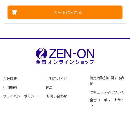
名前の無い恋
Asa，Koyomi
Kiyoshi Hikawa
Miyashita，Kenji
アーティスト：
作詞者：
作曲者：
たか たかし
上杉 香緒里
大谷明裕
縄のれん
Taka，Takashi
Kaori Uesugi
Ohtani，Meiyu
アーティスト：
作詞者：
作曲者：
水木 れいじ
三門忠司
花岡優平
カートに入れる
のろま大将
Mizuki，Reiji
Tadashi Mikado
Hanaoka，Yuhei
アーティスト：
作詞者：
作曲者：
池田充男
大川栄策
四方章人
儚な川
Ikeda，Mitsuo
Eisaku Okawa
Yomo，Akito
アーティスト：
作詞者：
作曲者：
仁井谷 俊也
しのぶ
原 譲二
花筏～Hanaikada～
Niitani，Toshiya
endure
Hara，Joji
アーティスト：
作詞者：
作曲者：
もず 唱平
鳥羽一郎
桜田誠一
花の咲く日まで
Mozu，Shohei
Ichiro Toba
Sakurada，Seiichi
アーティスト：
作詞者：
作曲者：
紙中礼子
大江 裕
羽場仁志
母の暦
Yutaka Oe
Haba，Hitoshi
アーティスト：
作詞者：
作曲者：
山田孝雄
大月 みやこ
弦 哲也
はまゆう哀花
Yamada，Takao
Miyako Otsuki
Gen，Tetsuya
アーティスト：
作詞者：
作曲者：
仁井谷 俊也
天童 よしみ
叶 弦大
波瀾万丈
Niitani，Toshiya
Yoshimi Tendo
Kanou，Gendai
アーティスト：
作詞者：
作曲者：
星野哲郎
市川 由紀乃
聖川 湧
比叡の風
Hoshino，Tetsuro
Yukino Ichikawa
Hijirikawa，Yu
アーティスト：
作詞者：
作曲者：
音羽志保
真木 ことみ
原 譲二
人恋酒場
Kotomi Maki
Hara，Joji
アーティスト：
作詞者：
作曲者：
たか たかし
服部浩子
遠藤 実
風蓮湖
Taka，Takashi
Hiroko Hattori
Endo，Minoru
アーティスト：
作詞者：
作曲者：
たきの えいじ
北島三郎
中村典正
ふたりの絆川
Takino，Eiji
Saburo Kitajima
Nakamura，Norimasa
アーティスト：
作詞者：
作曲者：
たきの えいじ
北島三郎
水森英夫
特定商取引に関する表
会社概要
ご利用ガイド
ふたりの最終便
Takino，Eiji
Saburo Kitajima
Mizumori，Hideo
アーティスト：
作詞者：
作曲者：
倉内康平
三山 ひろし
岡 千秋
記
ふたりの人生
Hiroshi Miyama
Oka，Chiaki
利用規約
FAQ
アーティスト：
作詞者：
作曲者：
いではく
山内惠介
岡 千秋
冬ざんげ
セキュリティについて
Ide，Haku
Keisuke Yamauchi
Oka，Chiaki
アーティスト：
作詞者：
作曲者：
仁井谷 俊也
西方裕之＆永井裕子
影山時則
プライバシーポリシー
お問い合わせ
冬の蝉
Niitani，Toshiya
Hiroyuki Nishikata & Yuko Nagai
Kageyama，Tokinori
全音コーポレートサイ
アーティスト：
作詞者：
作曲者：
鈴木紀代
川崎修二
大谷明裕
文鳥
Suzuki，Kiyo
Shuji Kawasaki
Ohtani，Meiyu
ト
アーティスト：
作詞者：
作曲者：
水木 れいじ
岡 ゆう子
弦 哲也
ベネチアの雪
Mizuki，Reiji
Yuko Oka
Gen，Tetsuya
アーティスト：
作詞者：
作曲者：
水木 れいじ
藤原 浩
田尾将実
忘却の雨
Mizuki，Reiji
Hiroshi Fujiwara
Tao，Masami
アーティスト：
作詞者：
作曲者：
三浦康照
角川 博
浜 圭介
望郷岬
Miura，Yasuteru
Hiroshi Kadokawa
Hama，Keisuke
アーティスト：
作詞者：
作曲者：
坂口照幸
岩本公水
五木 ひろし
忘戀情歌
Sakaguchi，Teruyuki
Kosui Iwamoto
Itsuki，Hiroshi