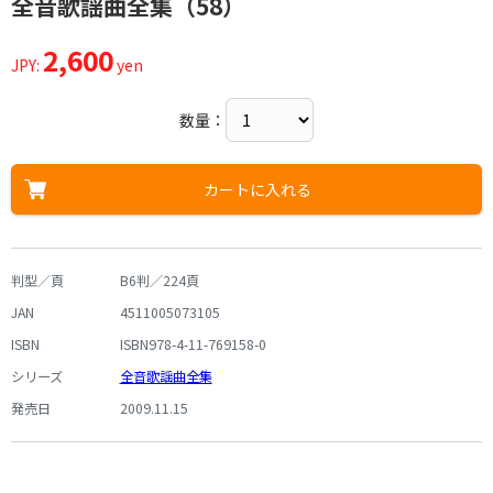
全音歌謡曲全集（58）
2,600
JPY:
yen
数量：
カートに入れる
判型／頁
B6判／224頁
JAN
4511005073105
ISBN
ISBN978-4-11-769158-0
シリーズ
全音歌謡曲全集
発売日
2009.11.15