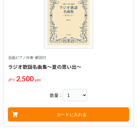
全曲ピアノ伴奏･解説付
ラジオ歌謡名曲集～夏の思い出～
2,500
JPY:
yen
数量：
カートに入れる