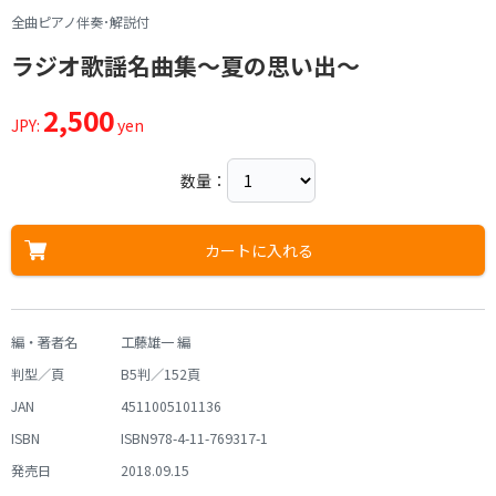
全曲ピアノ伴奏･解説付
ラジオ歌謡名曲集～夏の思い出～
2,500
JPY:
yen
数量：
カートに入れる
編・著者名
工藤雄一 編
判型／頁
B5判／152頁
JAN
4511005101136
ISBN
ISBN978-4-11-769317-1
発売日
2018.09.15