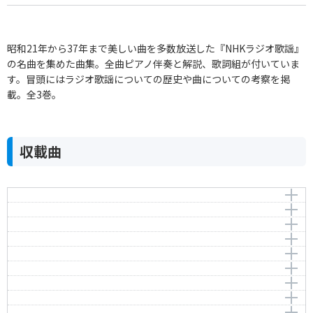
昭和21年から37年まで美しい曲を多数放送した『NHKラジオ歌謡』
の名曲を集めた曲集。全曲ピアノ伴奏と解説、歌詞組が付いていま
す。冒頭にはラジオ歌謡についての歴史や曲についての考察を掲
載。全3巻。
収載曲
夏の思い出
森の水車
作曲者：
中田喜直
リラの花咲く頃
Nakada，Yoshinao
作曲者：
米山正夫
アカシヤの花
Yoneyama，Masao
作詞者：
作曲者：
江間章子
田村 しげる
想い出は雲に似て
Ema，Shoko
Tamura，Shigeru
作詞者：
作曲者：
清水 みのる
橋本国彦
みどりの馬車
Shimizu，Minoru
Hashimoto，Qunihico
アーティスト：
作曲者：
岡本敦郎
米山正夫
淋しい時は
Atsuro Okamoto
Yoneyama，Masao
作詞者：
作曲者：
松坂直美
古関裕而
暖炉の部屋で
Matsuzaka，Naomi
Koseki，Yuji
アーティスト：
作詞者：
作曲者：
寺尾智沙
近江俊郎
長津義司