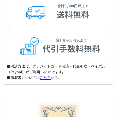
思い出の歌
Nishizawa，So
Shizue Ogawa
Oda，Shingo
アーティスト：
作詞者：
作曲者：
岩谷時子
小原 和
飯田三郎
恋の廻転椅子
Iwatani，Tokiko
Kazu Ohara
Iida，Saburo
作詞者：
作詞者：
作曲者：
白鳥省吾
島崎藤村
飯田三郎
かへり道の歌
Shiratori，Seigo
Shimazaki，Toson
Iida，Saburo
アーティスト：
作詞者：
作曲者：
寺尾智沙
石井好子
馬渡誠一
しおざいの町
Terao，Chisa
Yoshiko Ishii
Mawatari，Seiichi
アーティスト：
作曲者：
平尾昌章
古関裕而
ビルの窓から
Masaaki Hirao
Koseki，Yuji
アーティスト：
作詞者：
作曲者：
大下文夫
中村 メイ子
倉若晴生
牧場の時計
Meiko Nakamura
Kurawaka，Haruo
作詞者：
作詞者：
作曲者：
横井 弘
竹中 郁
高木東六
耳飾りのタンゴ
Yokoi，Hiroshi
Takagi，Toroku
アーティスト：
作詞者：
作曲者：
西沢 爽
古後信二
服部良一
若葉の歌
Nishizawa，So
Shinji Kogo
Hattori，Ryoichi
アーティスト：
作曲者：
栗本尊子
高木東六
あかねの丘
Takako Kurimoto
Takagi，Toroku
作詞者：
作詞者：
作曲者：
高月 ことば
藤浦 洸
梁田 貞
草笛かなし
Takatsuki，Kotoba
Fujiura，Ko
Yanada，Tadashi
アーティスト：
作詞者：
作曲者：
宮澤章二
藤沢嵐子
八洲秀章
あせびの花
Miyazawa，Shoji
Arashiko Fujisawa
Yashima，Hideaki
アーティスト：
作曲者：
東京放送合唱団
古関裕而
あまんじゃくの歌
Tokyo Radio Choir
Koseki，Yuji
アーティスト：
作詞者：
作曲者：
宮沢章二
宝 トモ子
富永三郎
たのしい夢
■決済方法は、クレジットカード決済・代金引換・ペイパル
Tomoko Takara
Tominaga，Saburo
アーティスト：
作詞者：
作曲者：
室生犀星
宝 トモ子
高木東六
野山は招く
（Paypal）がご利用いただけます。
Murou，Saisei
Tomoko Takara
Takagi，Toroku
アーティスト：
作詞者：
作曲者：
大倉芳郎
樋本 栄
明本京静
ほんに今年はいい春だ
■領収書については
こちら
から。
Okura，Yoshiro
Sakae Himoto
Akemoto，Kyosei
作詞者：
作詞者：
作曲者：
藤浦 洸
深尾 須磨子
加藤光男
Fujiura，Ko
Fukao，Sumako
Kato，Mitsuo
アーティスト：
作詞者：
作曲者：
大倉芳郎
国民合唱団
古関裕而
Okura，Yoshiro
National Choir
Koseki，Yuji
アーティスト：
小野 与芝子／佐々金治
Yoshiko Ono / Kinji Sasa
アーティスト：
作詞者：
野村俊夫
藤山一郎
Nomura，Toshio
Ichiro Fujiyama
作詞者：
松坂直美
Matsuzaka，Naomi
作詞者：
野原正作
Nohara，Shosaku