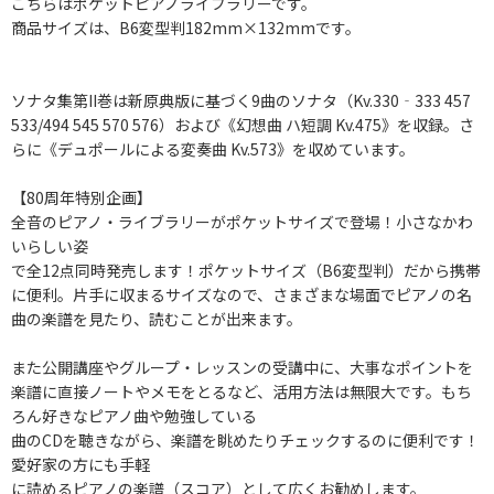
こちらはポケットピアノライブラリーです。
商品サイズは、B6変型判182mm×132mmです。
ソナタ集第II巻は新原典版に基づく9曲のソナタ（Kv.330‐333 457
533/494 545 570 576）および《幻想曲 ハ短調 Kv.475》を収録。さ
らに《デュポールによる変奏曲 Kv.573》を収めています。
【80周年特別企画】
全音のピアノ・ライブラリーがポケットサイズで登場！小さなかわ
いらしい姿
で全12点同時発売します！ポケットサイズ（B6変型判）だから携帯
に便利。片手に収まるサイズなので、さまざまな場面でピアノの名
曲の楽譜を見たり、読むことが出来ます。
また公開講座やグループ・レッスンの受講中に、大事なポイントを
楽譜に直接ノートやメモをとるなど、活用方法は無限大です。もち
ろん好きなピアノ曲や勉強している
曲のCDを聴きながら、楽譜を眺めたりチェックするのに便利です！
愛好家の方にも手軽
に読めるピアノの楽譜（スコア）として広くお勧めします。