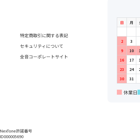
日
月
特定商取引に関する表記
2
3
セキュリティについて
9
10
全音コーポレートサイト
16
17
23
24
30
31
休業日
NexTone許諾番号
ID000005690