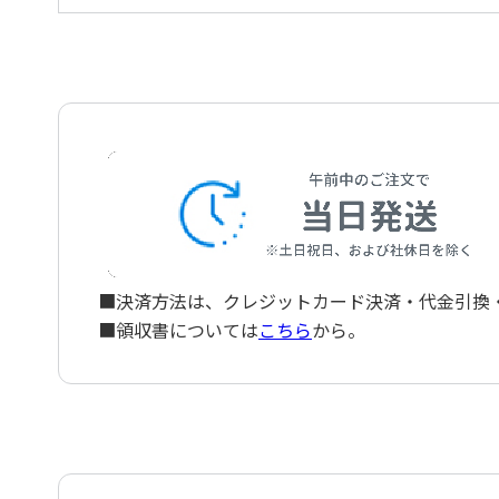
パリは燃えているか 〔吹奏楽版〕
Is Paris Burning for Wind Orchestra
■決済方法は、クレジットカード決済・代金引換・ペ
■領収書については
こちら
から。