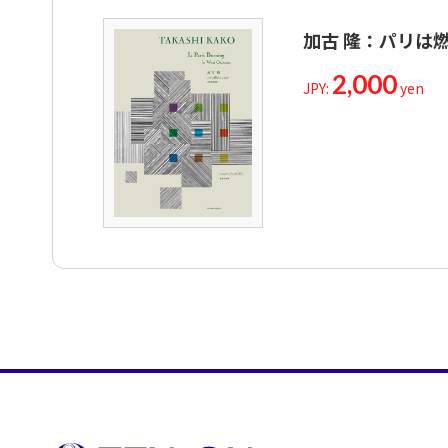
加古 隆：パリは
2,000
JPY:
yen