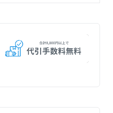
編曲者：
齋藤 淳
Saito，Jun