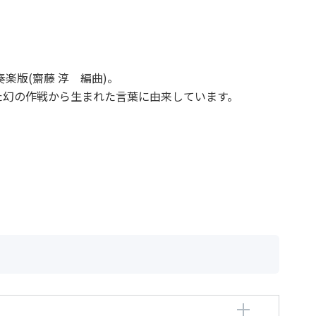
楽版(齋藤 淳 編曲)。
た幻の作戦から生まれた言葉に由来しています。