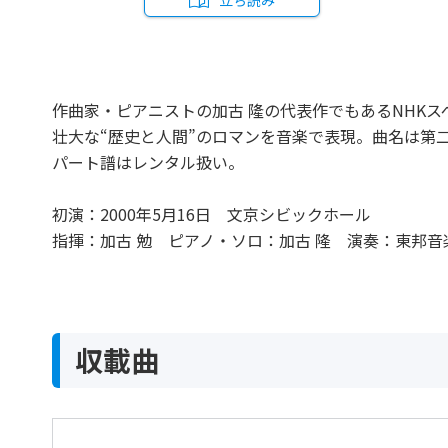
立ち読み
作曲家・ピアニストの加古 隆の代表作でもあるNHKス
壮大な“歴史と人間”のロマンを音楽で表現。曲名は第
パート譜はレンタル扱い。
初演：2000年5月16日 文京シビックホール
指揮：加古 勉 ピアノ・ソロ：加古 隆 演奏：東邦
収載曲