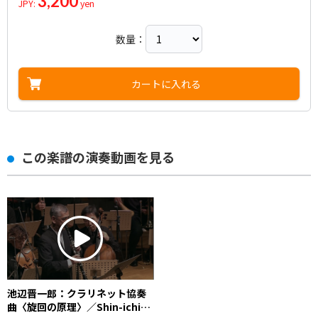
3,200
JPY:
yen
数量：
カートに入れる
この楽譜の演奏動画を見る
池辺晋一郎：クラリネット協奏
曲〈旋回の原理〉／Shin-ichiro