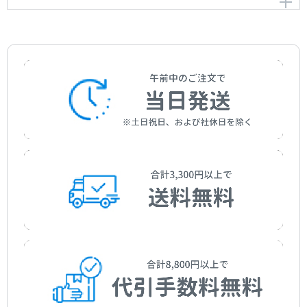
クラリネット協奏曲〈旋回の原理〉
The Principle of Whirling Concerto for Clarinet and
Orchestra
作曲者：
池辺 晋一郎
Ikebe，Shinichiro