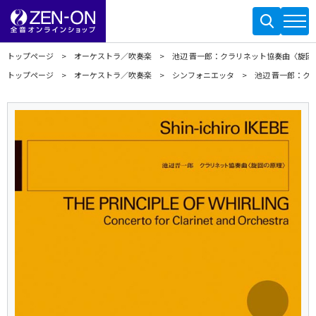
トップページ
オーケストラ／吹奏楽
池辺 晋一郎：クラリネット協奏曲〈旋回
トップページ
オーケストラ／吹奏楽
シンフォニエッタ
池辺 晋一郎：ク