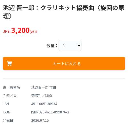
池辺 晋一郎：クラリネット協奏曲〈旋回の原
理〉
3,200
JPY:
yen
数量：
カートに入れる
編・著者名
池辺晋一郎 作曲
判型／頁
菊倍判／36頁
JAN
4511005138934
ISBN
ISBN978-4-11-899876-3
発売日
2026.07.15