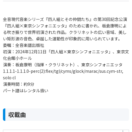
全音現代音楽シリーズ『四人組とその仲間たち』の第30回記念公演
『四人組×東京シンフォニエッタ』のために書かれ、板倉康明によ
る吹き振りで世界初演された作品。クラリネットの広い音域、美し
い矩形波の音色、卓越した運動性が印象的に用いられています。
委嘱：全音楽譜出版社
初演：2024年12月11日「四人組×東京シンフォニエッタ」、東京文
化会館小ホール
演奏：板倉康明（指揮・クラリネット）、東京シンフォニエッタ
1.1.1.1-1.1.1.0-perc(2):flex/tgl/cyms/glock/marac/sus.cym-str,
solo cl
演奏時間：約9分
パート譜はレンタル扱い
収載曲