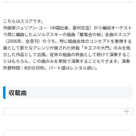
こちらはスコアです。
作曲家ジュリアン･ユー（中国出身、豪州在住）が小編成オーケスト
ラ用に編曲したムソルグスキーの組曲「展覧会の絵」全曲のスコア
（2006年、全音刊）のうち、特に組曲全体のコンセプトを象徴する
曲として新たなアレンジが施された終曲「キエフの大門」のみを独
立した作品として出版。従来の組曲の終曲として続けて演奏するこ
とはもちろん、この曲のみを単独で演奏することもできます。演奏
所要時間：約5分30秒。パート譜はレンタル扱い。
収載曲
組曲 展覧会の絵「10.キエフの大門」(2007年改定版）
The Great Gate of Kief from pictures at an exhibition
for seventeen players or chamber orchestra (new
version 2007)