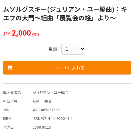
ムソルグスキー(ジュリアン・ユー編曲)：キ
エフの大門～組曲「展覧会の絵」より～
2,000
JPY:
yen
数量：
カートに入れる
編・著者名
ジュリアン・ユー編曲
判型／頁
A4判／48頁
JAN
4511005067562
ISBN
ISBN978-4-11-900014-4
発売日
2008.09.15