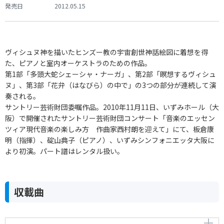
発売日
2012.05.15
ヴィシュヌ神を描いたヒンズー教の宇宙創世神話絵図に着想を得
た、ピアノと室内オーケストラのための作品。
第1部「多頭大蛇シェーシャ・ナーガ」、第2部「瞑想するヴィシュ
ヌ」、第3部「花弁（はなびら）の中で」の3つの部分が連続して演
奏される。
サントリー芸術財団委嘱作品。2010年11月11日、いずみホール（大
阪）で開催されたサントリー芸術財団コンサート「音楽のエッセン
ツィア現代音楽の楽しみ方 作曲家西村朗を迎えて」にて、板倉康
明（指揮）、碇山典子（ピアノ）、いずみシンフォニエッタ大阪に
より初演。パート譜はレンタル扱い。
収載曲