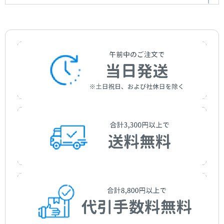
ピアノと室内オーケストラのための〈ヴィシュヌの臍〉
The Navel of Vishnu for Piano and Chamber Orchestra
作曲者：
西村 朗
Nishimura，Akira