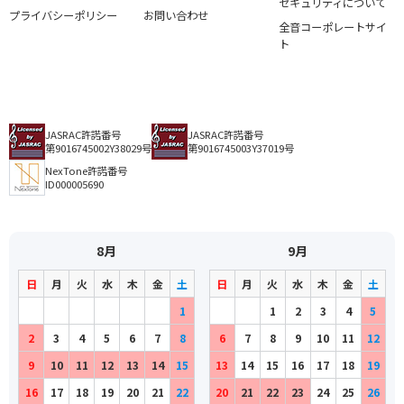
セキュリティについて
プライバシーポリシー
お問い合わせ
全音コーポレートサイ
ト
JASRAC許諾番号
JASRAC許諾番号
第9016745002Y38029号
第9016745003Y37019号
NexTone許諾番号
ID000005690
8月
9月
日
月
火
水
木
金
土
日
月
火
水
木
金
土
1
1
2
3
4
5
2
3
4
5
6
7
8
6
7
8
9
10
11
12
9
10
11
12
13
14
15
13
14
15
16
17
18
19
16
17
18
19
20
21
22
20
21
22
23
24
25
26