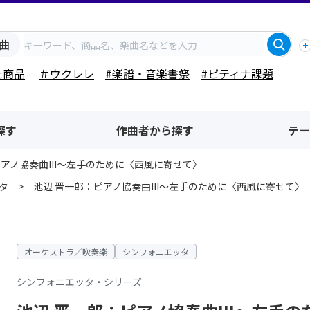
曲
た商品
＃ウクレレ
#楽譜・音楽書祭
#ピティナ課題
探す
作曲者から探す
テー
ピアノ協奏曲III～左手のために〈西風に寄せて〉
タ
池辺 晋一郎：ピアノ協奏曲III～左手のために〈西風に寄せて〉
オーケストラ／吹奏楽
シンフォニエッタ
シンフォニエッタ・シリーズ