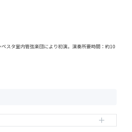
ンペスタ室内管弦楽団により初演。演奏所要時間：約10
o