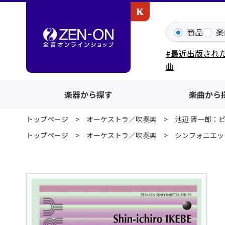
カワイ出版ONLINE
商品
楽
#最近出版され
曲
楽器から探す
楽曲から
トップページ
オーケストラ／吹奏楽
池辺 晋一郎：
トップページ
オーケストラ／吹奏楽
シンフォニエッ