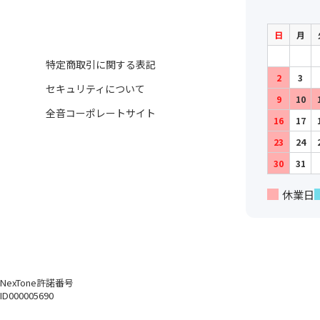
日
月
特定商取引に関する表記
2
3
セキュリティについて
9
10
全音コーポレートサイト
16
17
23
24
30
31
休業日
NexTone許諾番号
ID000005690