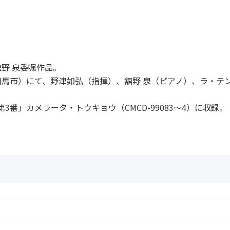
野 泉委嘱作品。
南相馬市）にて、野津如弘（指揮）、舘野 泉（ピアノ）、ラ・テ
3番」カメラータ・トウキョウ（CMCD-99083～4）に収録。
〉
作曲者：
池辺 晋一郎
Piano and Orchestra
Ikebe，Shinichir