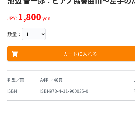
池辺 晋一郎：ピアノ協奏曲III～左手
1,800
JPY:
yen
数量：
カートに入れる
判型／頁
A4判／48頁
ISBN
ISBN978-4-11-900025-0