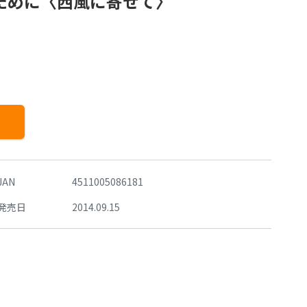
のために〈西風に寄せて〉
JAN
4511005086181
発売日
2014.09.15