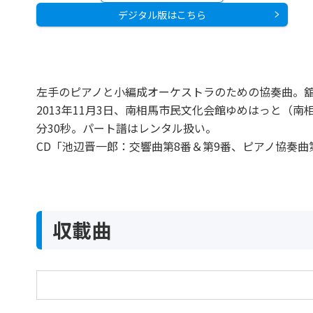
デジタル版はこちら
左手のピアノと小編成オーケストラのための協奏曲。舘
2013年11月3日、南相馬市民文化会館ゆめはっと（
分30秒。パート譜はレンタル扱い。
CD「池辺晋一郎：交響曲第8番＆第9番、ピアノ協奏曲第
収載曲
ピアノ協奏曲III～左手のために〈西風に寄せて
“To a West Wind” - Concerto No.3 for Left Hand 