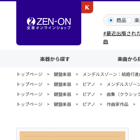
カワイ出版ONLINE
商品
楽
#最近出版され
曲
楽器から探す
楽曲から
トップページ
鍵盤楽器
メンデルスゾーン：結婚行進曲
トップページ
鍵盤楽器
ピアノ
メンデルスゾーン
トップページ
鍵盤楽器
ピアノ
曲集（クラシッ
トップページ
鍵盤楽器
ピアノ
作曲家作品