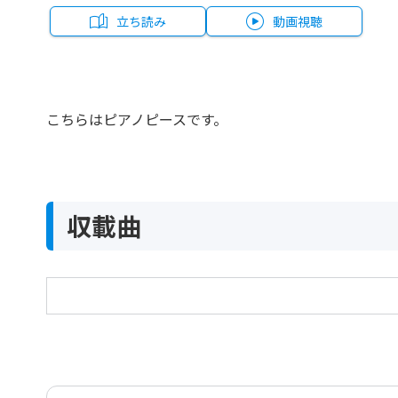
立ち読み
動画視聴
こちらはピアノピースです。
収載曲
真夏の夜の夢「9.結婚行進曲」Op.61-9
Ein Sommernachtstraum 8.Hochzeitsmarsch Op.