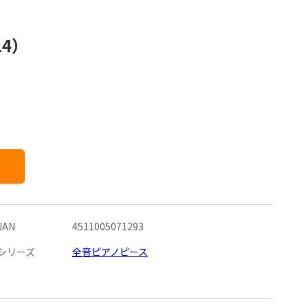
4）
JAN
4511005071293
シリーズ
全音ピアノピース