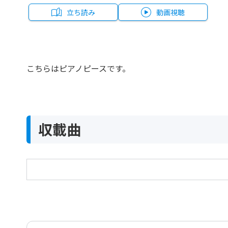
立ち読み
動画視聴
こちらはピアノピースです。
収載曲
アルプスの夕映え Op.193
Alpine Glow Op.193