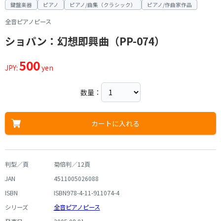
鍵盤楽器
ピアノ
ピアノ/曲集（クラシック）
ピアノ/作曲家作品
全音ピアノピース
ショパン：幻想即興曲（PP-074）
500
JPY:
yen
数量：
カートに入れる
判型／頁
菊倍判／12頁
JAN
4511005026088
ISBN
ISBN978-4-11-911074-4
シリーズ
全音ピアノピース