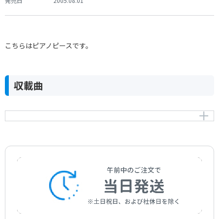
発売日
2005.08.01
こちらはピアノピースです。
収載曲
幻想即興曲 Op.66
Fantasie-impromptu Op.66 [Posth.]
作曲者：
ショパン，フレデリック
Chopin，Frédéric