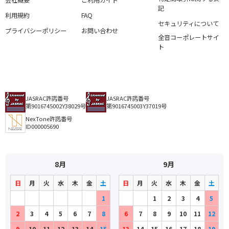
会社概要
ご利用ガイド
記
利用規約
FAQ
セキュリティについて
プライバシーポリシー
お問い合わせ
全音コーポレートサイ
ト
JASRAC許諾番号
JASRAC許諾番号
第9016745002Y38029号
第9016745003Y37019号
NexTone許諾番号
ID000005690
8月
9月
日
月
火
水
木
金
土
日
月
火
水
木
金
土
1
1
2
3
4
5
2
3
4
5
6
7
8
6
7
8
9
10
11
12
9
10
11
12
13
14
15
13
14
15
16
17
18
19