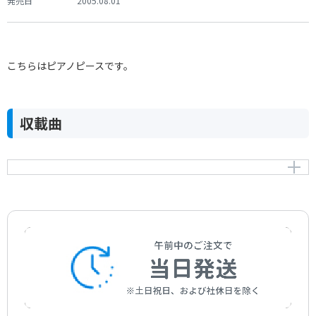
発売日
2005.08.01
こちらはピアノピースです。
収載曲
ジプシーの踊り
Gipsy Dance
作曲者：
リヒナー，ハインリッヒ
Lichner，Heinrich