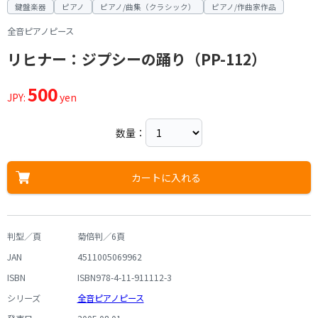
鍵盤楽器
ピアノ
ピアノ/曲集（クラシック）
ピアノ/作曲家作品
全音ピアノピース
リヒナー：ジプシーの踊り（PP-112）
500
JPY:
yen
数量：
カートに入れる
判型／頁
菊倍判／6頁
JAN
4511005069962
ISBN
ISBN978-4-11-911112-3
シリーズ
全音ピアノピース