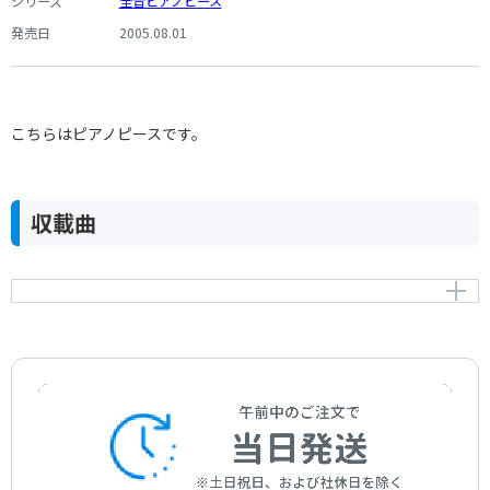
シリーズ
全音ピアノピース
発売日
2005.08.01
こちらはピアノピースです。
収載曲
夜想曲（ノクターン） 第20番 嬰ハ短調 KK4a-16／BI
49［遺作］
Nocturne cis-moll KK4a-16/BI 49 [Posth.]
作曲者：
ショパン，フレデリック
Chopin，Frédéric