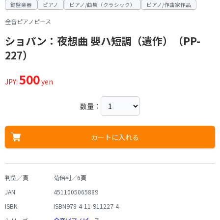
鍵盤楽器
ピアノ
ピアノ/曲集（クラシック）
ピアノ/作曲家作品
全音ピアノピース
ショパン：夜想曲 嬰ハ短調（遺作）（PP-
227）
500
JPY:
yen
数量：
カートに入れる
判型／頁
菊倍判／6頁
JAN
4511005065889
ISBN
ISBN978-4-11-911227-4