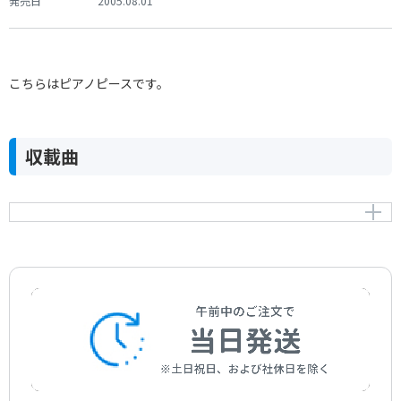
発売日
2005.08.01
こちらはピアノピースです。
収載曲
ソナタ ト長調 Hob.ⅩⅥ-8
Sonata G-dur Hob.ⅩⅥ-8
作曲者：
ハイドン，フランツ・ヨーゼフ
Haydn，Franz Joseph