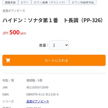
鍵盤楽器
ピアノ
ピアノ/曲集（クラシック）
ピアノ/作曲家作品
全音ピアノピース
ハイドン：ソナタ第１番 ト長調（PP-326）
500
JPY:
yen
数量：
カートに入れる
判型／頁
菊倍版／6頁
JAN
4511005072849
ISBN
ISBN978-4-11-911326-4
シリーズ
全音ピアノピース